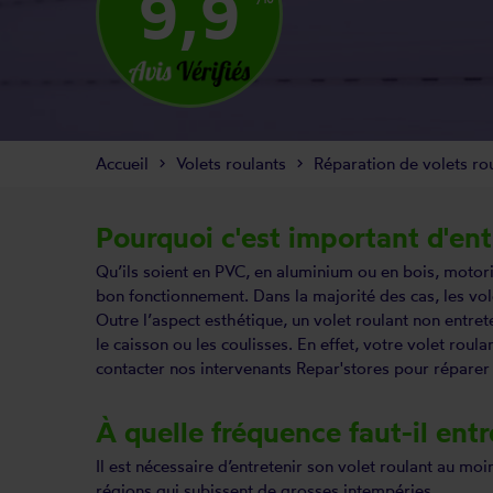
9,9
Accueil
Volets roulants
Réparation de volets ro
Pourquoi c'est important d'ent
Qu’ils soient en PVC, en aluminium ou en bois, motoris
bon fonctionnement. Dans la majorité des cas, les vole
Outre l’aspect esthétique, un volet roulant non entre
le caisson ou les coulisses. En effet, votre volet rou
contacter nos intervenants Repar'stores pour
réparer 
À quelle fréquence faut-il entr
Il est nécessaire d’entretenir son
volet roulant
au moins
régions qui subissent de grosses intempéries.