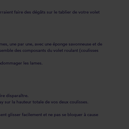
raient faire des dégâts sur le tablier de votre volet
lames, une par une, avec une éponge savonneuse et de
’ensemble des composants du volet roulant (coulisses
’endommager les lames.
ire disparaître.
 sur la hauteur totale de vos deux coulisses.
sent glisser facilement et ne pas se bloquer à cause