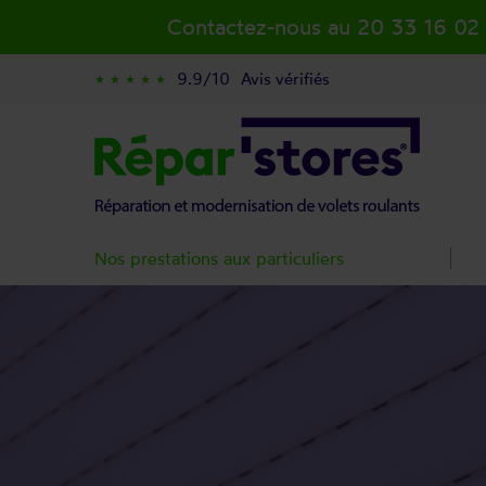
Contactez-nous au 20 33 16 02
9.9/10
Avis vérifiés
star_rate
star_rate
star_rate
star_rate
star_rate
Nos prestations aux particuliers