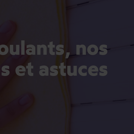
oulants, nos
ls et astuces