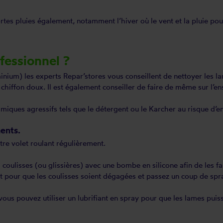
tes pluies également, notamment l’hiver où le vent et la pluie pour
fessionnel ?
minium) les experts Repar’stores vous conseillent de nettoyer les 
un chiffon doux. Il est également conseiller de faire de même sur l
imiques agressifs tels que le détergent ou le Karcher au risque d
ments.
otre volet roulant régulièrement.
 coulisses (ou glissières) avec une bombe en silicone afin de les fa
 pour que les coulisses soient dégagées et passez un coup de spray
, vous pouvez utiliser un lubrifiant en spray pour que les lames puis