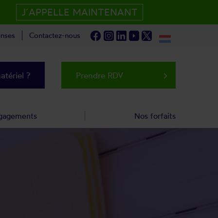
J´APPELLE MAINTENANT
nses
Contactez-nous
tériel ?
Prendre RDV
keyboard_arrow_right
gagements
Nos forfaits