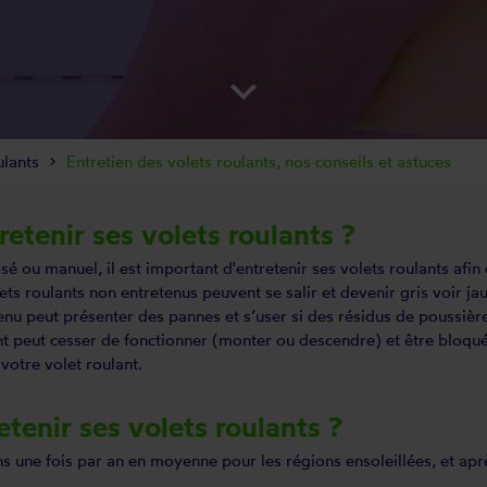
keyboard_arrow_down
ulants
Entretien des volets roulants, nos conseils et astuces
retenir ses volets roulants ?
é ou manuel, il est important d'entretenir ses volets roulants afin
ts roulants non entretenus peuvent se salir et devenir gris voir ja
tenu peut présenter des pannes et s’user si des résidus de poussièr
lant peut cesser de fonctionner (monter ou descendre) et être bloqué
votre volet roulant
.
etenir ses volets roulants ?
 une fois par an en moyenne pour les régions ensoleillées, et aprè