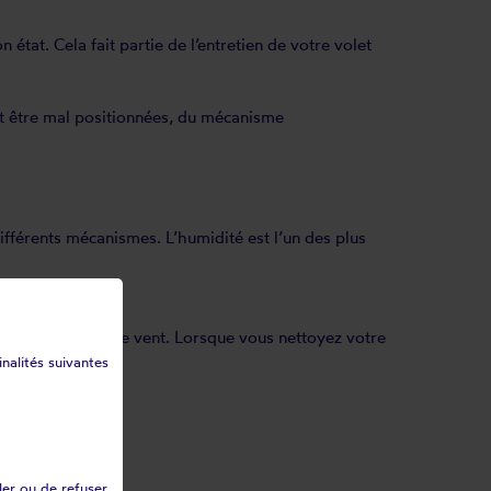
 état. Cela fait partie de l’entretien de votre volet
nt être mal positionnées, du mécanisme
 différents mécanismes. L’humidité est l’un des plus
c les résidus et le vent. Lorsque vous nettoyez votre
inalités suivantes
ler ou de refuser