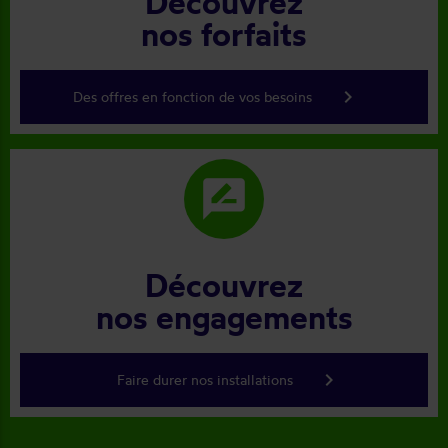
Découvrez
nos forfaits
keyboard_arrow_right
Des offres en fonction de vos besoins
rate_review
Découvrez
nos engagements
keyboard_arrow_right
Faire durer nos installations