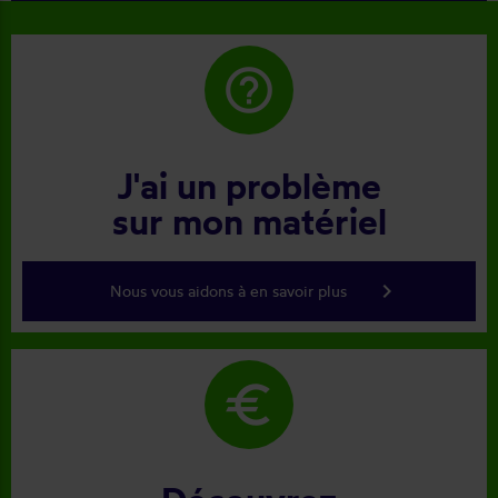
help_outline
J'ai un problème
sur mon matériel
keyboard_arrow_right
Nous vous aidons à en savoir plus
euro