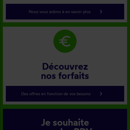
keyboard_arrow_right
Nous vous aidons à en savoir plus
euro
Découvrez
nos forfaits
keyboard_arrow_right
Des offres en fonction de vos besoins
Je souhaite