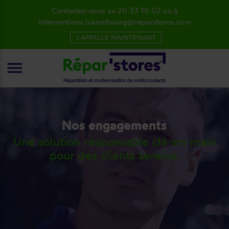
Contactez-nous au 20 33 16 02 ou à
interventions.luxembourg@reparstores.com
J´APPELLE MAINTENANT
menu
Nos engagements
Une solution responsable clé-en-main
pour des clients sereins.