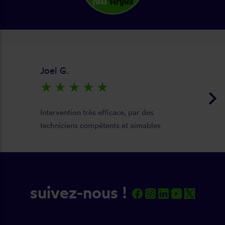
Joel G.
star_rate
star_rate
star_rate
star_rate
star_rate
keyboard_arrow_right
Intervention très efficace, par des
techniciens compétents et aimables
suivez-nous !