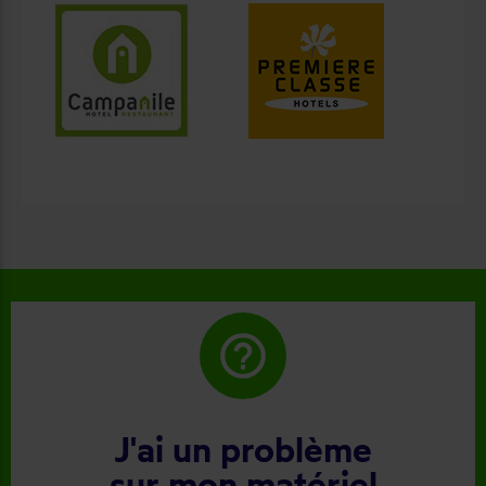
help_outline
J'ai un problème
sur mon matériel