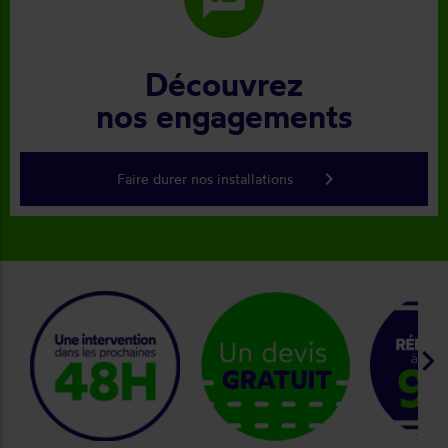
Découvrez
nos engagements
keyboard_arrow_right
Faire durer nos installations
keyboard_arrow_right