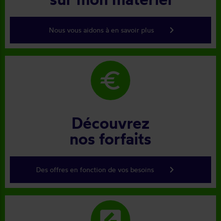
keyboard_arrow_right
Nous vous aidons à en savoir plus
euro
Découvrez
nos forfaits
keyboard_arrow_right
Des offres en fonction de vos besoins
rate_review