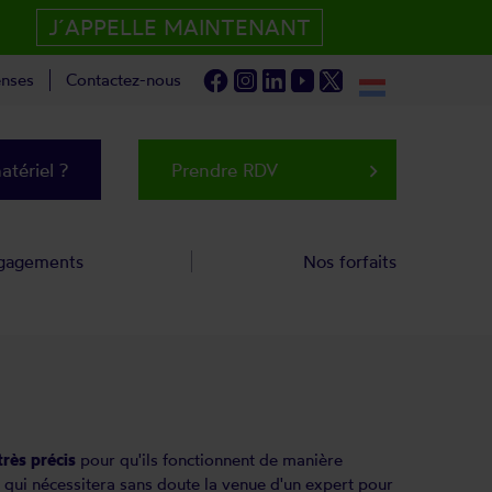
J´APPELLE MAINTENANT
nses
Contactez-nous
tériel ?
Prendre RDV
keyboard_arrow_right
gagements
Nos forfaits
très précis
pour qu'ils fonctionnent de manière
 qui nécessitera sans doute la venue d'un expert pour