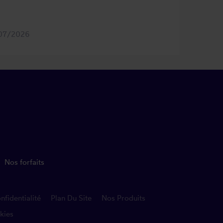
07/2026
Nos forfaits
nfidentialité
Plan Du Site
Nos Produits
okies