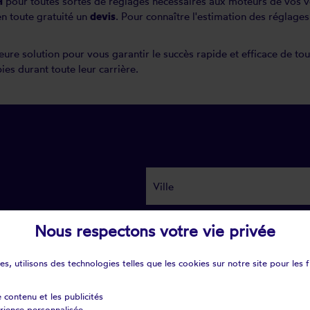
H
pour toutes sortes de réglages nécessaires aux moteurs de vos vol
 en toute gratuité un
devis
. Pour connaître l'estimation des réglage
eure solution pour vous garantir le succès rapide et efficace de to
es durant toute leur carrière.
Nous respectons votre vie privée
s, utilisons des technologies telles que les cookies sur notre site pour les f
e contenu et les publicités
érience personnalisée