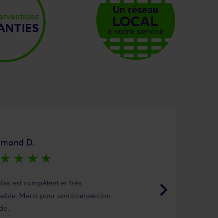
ymond D.
star_rate
star_rate
star_rate
star_rate
keyboard_arrow_right
las est compétent et très
able. Merci pour son intervention
de.