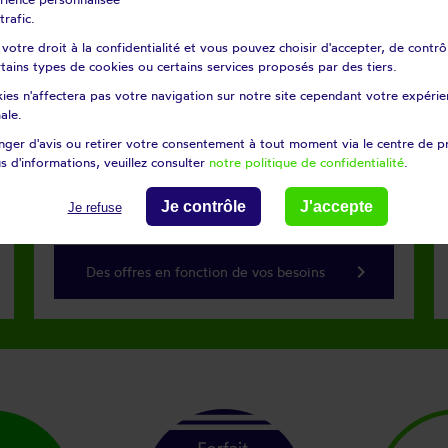
trafic.
euro
otre droit à la confidentialité et vous pouvez choisir d'accepter, de contrô
certains types de cookies ou certains services proposés par des tiers.
ies n'affectera pas votre navigation sur notre site cependant votre expérien
ale.
Découvrez
ger d'avis ou retirer votre consentement à tout moment via le centre de p
nos forfaits
s d'informations, veuillez consulter
notre politique de confidentialité
.
Je contrôle
J'accepte
Je refuse
keyboard_arrow_right
Des offres en fonction de vos besoins