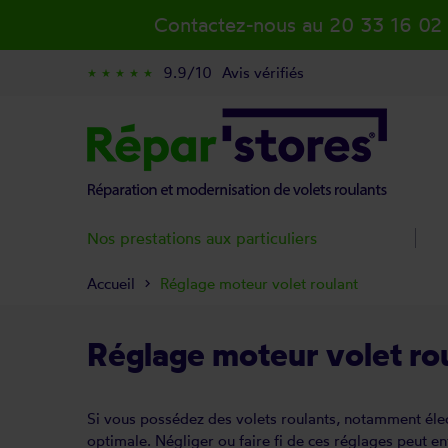
Contactez-nous au 20 33 16 02
9.9/10
Avis vérifiés
star_rate
star_rate
star_rate
star_rate
star_rate
Nos prestations aux particuliers
Accueil
Réglage moteur volet roulant
Réglage moteur volet ro
Si vous possédez des volets roulants, notamment élec
optimale. Négliger ou faire fi de ces réglages peut e