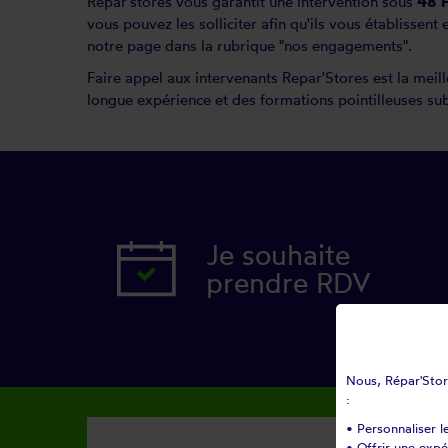
Repar'stores vous garantit une intervention sous
48 
vous pouvez les solliciter afin qu'ils vous établissent
notre page dans la rubrique "nos engagements".
Faire appel aux intervenants Repar'Stores est la meill
longue expérience et des formations pointilleuses subi
Je souhaite
prendre RDV
Nous, Répar'Store
:
• Personnaliser l
• Offrir une exp