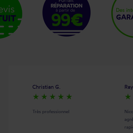
Christian G.
Ra
star_rate
star_rate
star_rate
star_rate
star_rate
star_rate
Très professionnel
Nico
agré
rapi