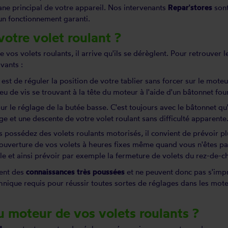
ne principal de votre appareil. Nos intervenants
Repar'stores
sont
un fonctionnement garanti.
otre volet roulant ?
de vos volets roulants, il arrive qu'ils se dérèglent. Pour retrouver
vants :
e est de réguler la position de votre tablier sans forcer sur le mot
eu de vis se trouvant à la tête du moteur à l'aide d'un bâtonnet four
ur le réglage de la butée basse. C'est toujours avec le bâtonnet qu'
 et une descente de votre volet roulant sans difficulté apparente
s possédez des volets roulants motorisés, il convient de prévoir p
l'ouverture de vos volets à heures fixes même quand vous n'êtes p
ale et ainsi prévoir par exemple la fermeture de volets du rez-de-c
tent des
connaissances très poussées
et ne peuvent donc pas s'impr
hnique requis pour réussir toutes sortes de réglages dans les mot
u moteur de vos volets roulants ?