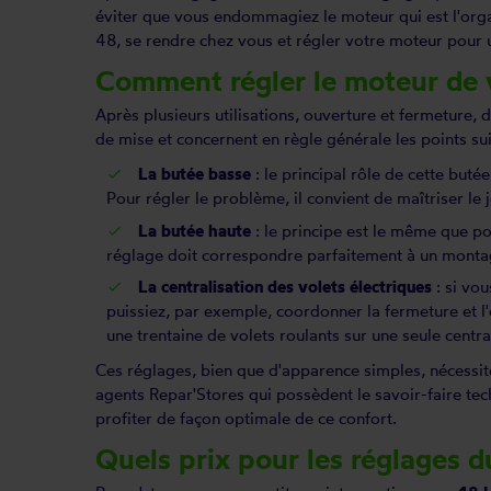
éviter que vous endommagiez le moteur qui est l'orga
48, se rendre chez vous et régler votre moteur pour 
Comment régler le moteur de v
Après plusieurs utilisations, ouverture et fermeture, 
de mise et concernent en règle générale les points sui
La butée basse
: le principal rôle de cette buté
Pour régler le problème, il convient de maîtriser le j
La butée haute
: le principe est le même que po
réglage doit correspondre parfaitement à un montage
La centralisation des volets électriques
: si vou
puissiez, par exemple, coordonner la fermeture et 
une trentaine de volets roulants sur une seule centr
Ces réglages, bien que d'apparence simples, nécessi
agents Repar'Stores qui possèdent le savoir-faire tec
profiter de façon optimale de ce confort.
Quels prix pour les réglages d