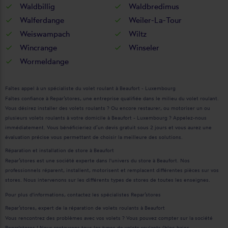
Waldbillig
Waldbredimus
Walferdange
Weiler-La-Tour
Weiswampach
Wiltz
Wincrange
Winseler
Wormeldange
Faîtes appel à un spécialiste du volet roulant à Beaufort - Luxembourg
Faîtes confiance à Repar’stores, une entreprise qualifiée dans le milieu du volet roulant.
Vous désirez installer des volets roulants ? Ou encore restaurer, ou motoriser un ou
plusieurs volets roulants à votre domicile à Beaufort - Luxembourg ? Appelez-nous
immédiatement. Vous bénéficieriez d’un devis gratuit sous 2 jours et vous aurez une
évaluation précise vous permettant de choisir la meilleure des solutions.
Réparation et installation de store à Beaufort
Repar’stores est une société experte dans l'univers du store à Beaufort. Nos
professionnels réparent, installent, motorisent et remplacent différentes pièces sur vos
stores. Nous intervenons sur les différents types de stores de toutes les enseignes.
Pour plus d'informations, contactez les spécialistes Repar’stores
Repar’stores, expert de la réparation de volets roulants à Beaufort
Vous rencontrez des problèmes avec vos volets ? Vous pouvez compter sur la société
Repar'stores ! Nous restaurons tous les types de volets roulants (bloc-baies,