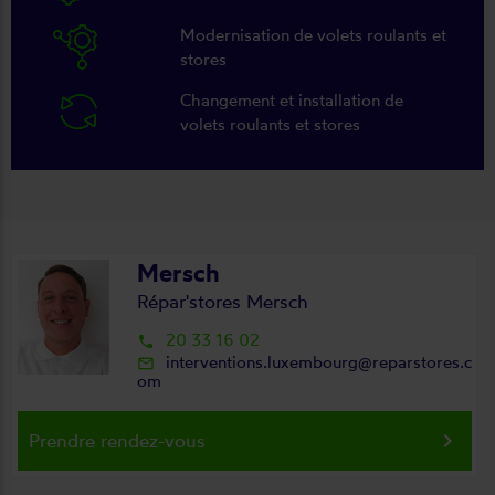
Modernisation de volets roulants et
stores
Changement et installation de
volets roulants et stores
Mersch
Répar'stores Mersch
20 33 16 02
local_phone
interventions.luxembourg@reparstores.c
mail_outline
om
keyboard_arrow_right
Prendre rendez-vous