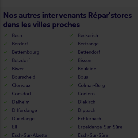
Nos autres intervenants Répar'stores
dans les villes proches
Bech
Beckerich
Berdorf
Bertrange
Bettembourg
Bettendorf
Betzdorf
Bissen
Biwer
Boulaide
Bourscheid
Bous
Clervaux
Colmar-Berg
Consdorf
Contern
Dalheim
Diekirch
Differdange
Dippach
Dudelange
Echternach
Ell
Erpeldange-Sur-Sûre
Esch-Sur-Alzette
Esch-Sur-Sûre