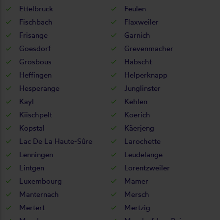
Ettelbruck
Feulen
Fischbach
Flaxweiler
Frisange
Garnich
Goesdorf
Grevenmacher
Grosbous
Habscht
Heffingen
Helperknapp
Hesperange
Junglinster
Kayl
Kehlen
Kiischpelt
Koerich
Kopstal
Käerjeng
Lac De La Haute-Sûre
Larochette
Lenningen
Leudelange
Lintgen
Lorentzweiler
Luxembourg
Mamer
Manternach
Mersch
Mertert
Mertzig