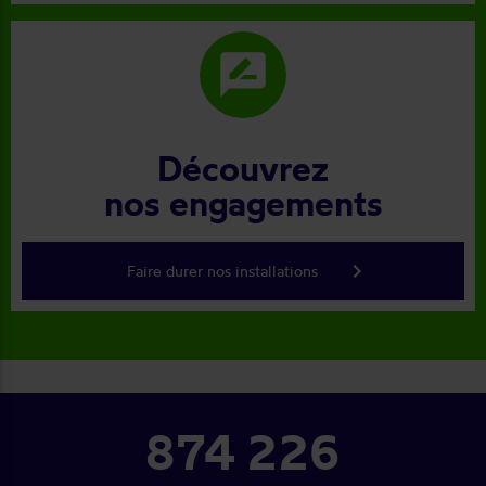
rate_review
Découvrez
nos engagements
keyboard_arrow_right
Faire durer nos installations
874 226