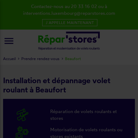
Contactez-nous au 20 33 16 02 ou à
interventions.luxembourg@reparstores.com
J´APPELLE MAINTENANT
menu
Accueil
Prendre rendez-vous
Beaufort
Installation et dépannage volet
roulant à Beaufort
Réparation de volets roulants et
stores
Motorisation de volets roulants ou
stores existants