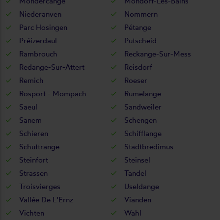
Mondercange
Mondorf-Les-Bains
Niederanven
Nommern
Parc Hosingen
Pétange
Préizerdaul
Putscheid
Rambrouch
Reckange-Sur-Mess
Redange-Sur-Attert
Reisdorf
Remich
Roeser
Rosport - Mompach
Rumelange
Saeul
Sandweiler
Sanem
Schengen
Schieren
Schifflange
Schuttrange
Stadtbredimus
Steinfort
Steinsel
Strassen
Tandel
Troisvierges
Useldange
Vallée De L'Ernz
Vianden
Vichten
Wahl