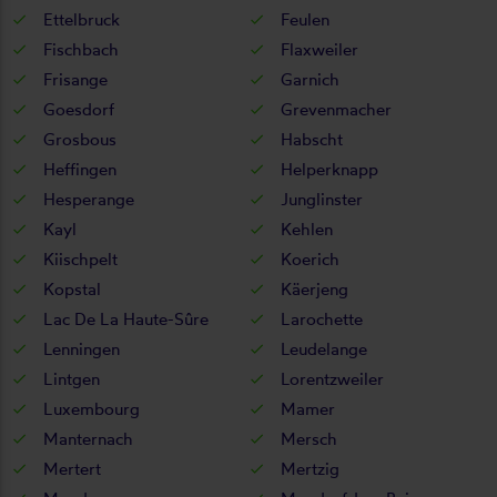
Ettelbruck
Feulen
Fischbach
Flaxweiler
Frisange
Garnich
Goesdorf
Grevenmacher
Grosbous
Habscht
Heffingen
Helperknapp
Hesperange
Junglinster
Kayl
Kehlen
Kiischpelt
Koerich
Kopstal
Käerjeng
Lac De La Haute-Sûre
Larochette
Lenningen
Leudelange
Lintgen
Lorentzweiler
Luxembourg
Mamer
Manternach
Mersch
Mertert
Mertzig