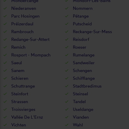
Mondercange
Mondorf-Les-Bains
Niederanven
Nommern
Parc Hosingen
Pétange
Préizerdaul
Putscheid
Rambrouch
Reckange-Sur-Mess
Redange-Sur-Attert
Reisdorf
Remich
Roeser
Rosport - Mompach
Rumelange
Saeul
Sandweiler
Sanem
Schengen
Schieren
Schifflange
Schuttrange
Stadtbredimus
Steinfort
Steinsel
Strassen
Tandel
Troisvierges
Useldange
Vallée De L'Ernz
Vianden
Vichten
Wahl