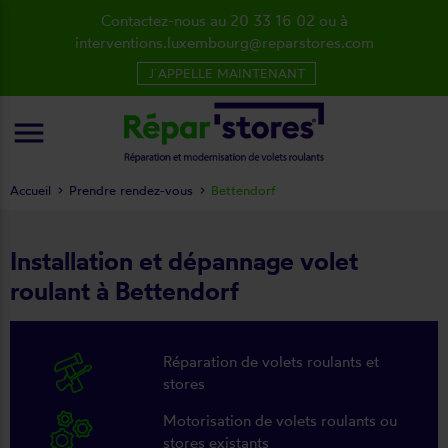
Contactez-nous au 20 33 16 02 ou à
interventions.luxembourg@reparstores.com
J´APPELLE MAINTENANT
menu
Accueil
Prendre rendez-vous
Bettendorf
Installation et dépannage volet
roulant à Bettendorf
Réparation de volets roulants et
stores
Motorisation de volets roulants ou
stores existants