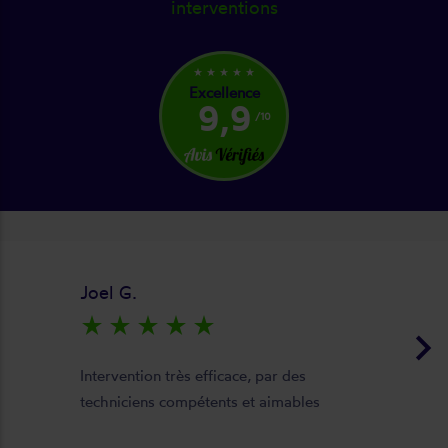
interventions
star_rate
star_rate
star_rate
star_rate
star_rate
Excellence
9,9
/10
Joel G.
star_rate
star_rate
star_rate
star_rate
star_rate
keyboard_arrow_right
Intervention très efficace, par des
techniciens compétents et aimables