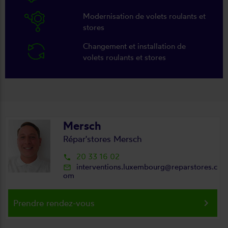
Modernisation de volets roulants et
stores
Changement et installation de
volets roulants et stores
Mersch
Répar'stores Mersch
20 33 16 02
local_phone
interventions.luxembourg@reparstores.c
mail_outline
om
keyboard_arrow_right
Prendre rendez-vous