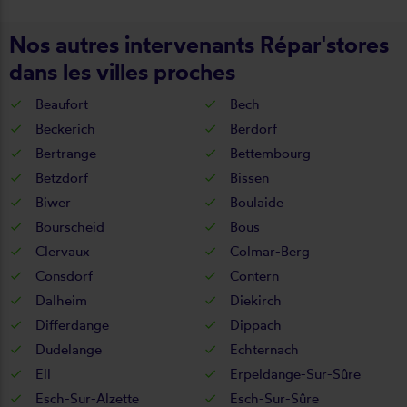
Nos autres intervenants Répar'stores
dans les villes proches
Beaufort
Bech
Beckerich
Berdorf
Bertrange
Bettembourg
Betzdorf
Bissen
Biwer
Boulaide
Bourscheid
Bous
Clervaux
Colmar-Berg
Consdorf
Contern
Dalheim
Diekirch
Differdange
Dippach
Dudelange
Echternach
Ell
Erpeldange-Sur-Sûre
Esch-Sur-Alzette
Esch-Sur-Sûre