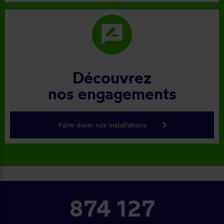
rate_review
Découvrez
nos engagements
keyboard_arrow_right
Faire durer nos installations
874 127