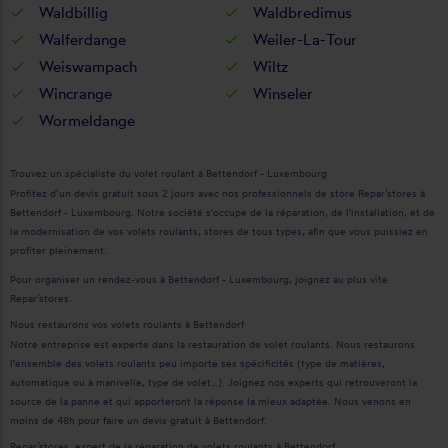
Waldbillig
Waldbredimus
Walferdange
Weiler-La-Tour
Weiswampach
Wiltz
Wincrange
Winseler
Wormeldange
Trouvez un spécialiste du volet roulant à Bettendorf - Luxembourg
Profitez d’un devis gratuit sous 2 jours avec nos professionnels de store Repar’stores à
Bettendorf - Luxembourg. Notre société s'occupe de la réparation, de l'installation, et de
la modernisation de vos volets roulants, stores de tous types, afin que vous puissiez en
profiter pleinement.
Pour organiser un rendez-vous à Bettendorf - Luxembourg, joignez au plus vite
Repar’stores.
Nous restaurons vos volets roulants à Bettendorf
Notre entreprise est experte dans la restauration de volet roulants. Nous restaurons
l'ensemble des volets roulants peu importe ses spécificités (type de matières,
automatique ou à manivelle, type de volet…). Joignez nos experts qui retrouveront la
source de la panne et qui apporteront la réponse la mieux adaptée. Nous venons en
moins de 48h pour faire un devis gratuit à Bettendorf.
Repar’stores, expert de la réparation de volets roulants à Bettendorf