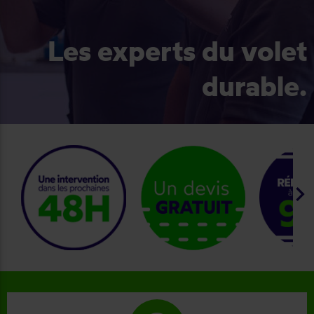
Les experts du volet
durable.
keyboard_arrow_right