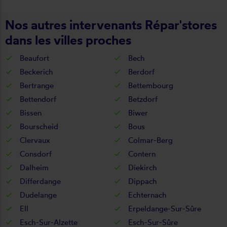
Nos autres intervenants Répar'stores
dans les villes proches
Beaufort
Bech
Beckerich
Berdorf
Bertrange
Bettembourg
Bettendorf
Betzdorf
Bissen
Biwer
Bourscheid
Bous
Clervaux
Colmar-Berg
Consdorf
Contern
Dalheim
Diekirch
Differdange
Dippach
Dudelange
Echternach
Ell
Erpeldange-Sur-Sûre
Esch-Sur-Alzette
Esch-Sur-Sûre