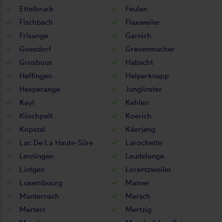
Ettelbruck
Feulen
Fischbach
Flaxweiler
Frisange
Garnich
Goesdorf
Grevenmacher
Grosbous
Habscht
Heffingen
Helperknapp
Hesperange
Junglinster
Kayl
Kehlen
Kiischpelt
Koerich
Kopstal
Käerjeng
Lac De La Haute-Sûre
Larochette
Lenningen
Leudelange
Lintgen
Lorentzweiler
Luxembourg
Mamer
Manternach
Mersch
Mertert
Mertzig