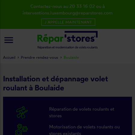
Contactez-nous au 20 33 16 02 ou à
interventions.luxembourg@reparstores.com
J´APPELLE MAINTENANT
menu
Accueil
Prendre rendez-vous
Boulaide
Installation et dépannage volet
roulant à Boulaide
Réparation de volets roulants et
stores
Motorisation de volets roulants ou
stores existants