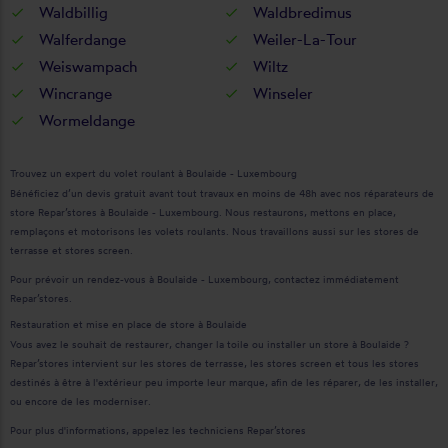
Waldbillig
Waldbredimus
Walferdange
Weiler-La-Tour
Weiswampach
Wiltz
Wincrange
Winseler
Wormeldange
Trouvez un expert du volet roulant à Boulaide - Luxembourg
Bénéficiez d’un devis gratuit avant tout travaux en moins de 48h avec nos réparateurs de
store Repar’stores à Boulaide - Luxembourg. Nous restaurons, mettons en place,
remplaçons et motorisons les volets roulants. Nous travaillons aussi sur les stores de
terrasse et stores screen.
Pour prévoir un rendez-vous à Boulaide - Luxembourg, contactez immédiatement
Repar’stores.
Restauration et mise en place de store à Boulaide
Vous avez le souhait de restaurer, changer la toile ou installer un store à Boulaide ?
Repar’stores intervient sur les stores de terrasse, les stores screen et tous les stores
destinés à être à l'extérieur peu importe leur marque, afin de les réparer, de les installer,
ou encore de les moderniser.
Pour plus d'informations, appelez les techniciens Repar’stores