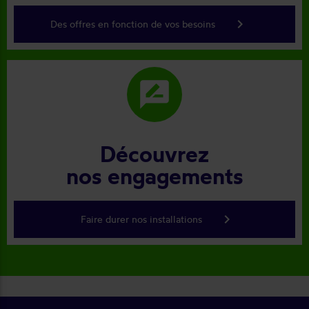
keyboard_arrow_right
Des offres en fonction de vos besoins
rate_review
Découvrez
nos engagements
keyboard_arrow_right
Faire durer nos installations