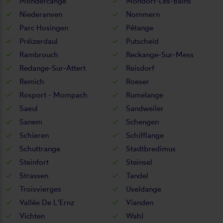
Mondercange
Mondorf-Les-Bains
Niederanven
Nommern
Parc Hosingen
Pétange
Préizerdaul
Putscheid
Rambrouch
Reckange-Sur-Mess
Redange-Sur-Attert
Reisdorf
Remich
Roeser
Rosport - Mompach
Rumelange
Saeul
Sandweiler
Sanem
Schengen
Schieren
Schifflange
Schuttrange
Stadtbredimus
Steinfort
Steinsel
Strassen
Tandel
Troisvierges
Useldange
Vallée De L'Ernz
Vianden
Vichten
Wahl