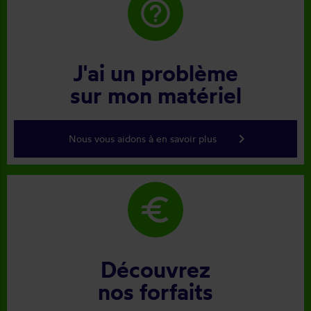
help_outline
J'ai un problème
sur mon matériel
keyboard_arrow_right
Nous vous aidons à en savoir plus
euro
Découvrez
nos forfaits