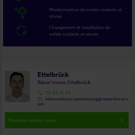
Modernisation de volets roulants et
stores
Changement et installation de
volets roulants et stores
Ettelbrück
Répar'stores Ettelbrück
20 33 16 02
local_phone
interventions.luxembourg@reparstores.c
mail_outline
om
keyboard_arrow_right
Prendre rendez-vous