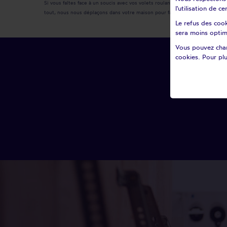
Si vous faîtes face à un soucis avec vos volets roulants, ne tardez pas, e
l'utilisation de 
tout, nous nous déplaçons dans votre maison pour faire un devis gratuit gar
Le refus des cook
sera moins optim
Vous pouvez chan
cookies. Pour plu