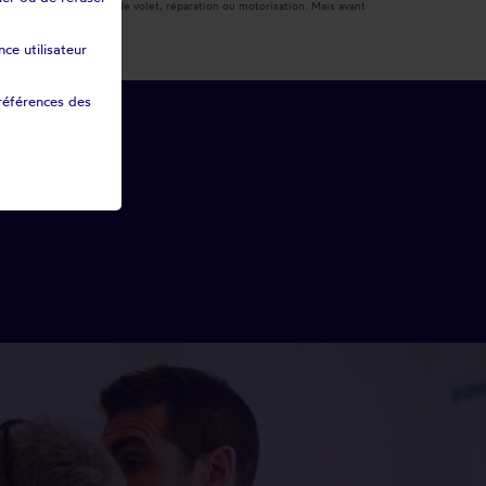
daptée : remplacement de volet, réparation ou motorisation. Mais avant
ce utilisateur
références des