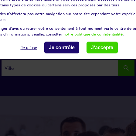
t joignez immédiatement nos intervenants Repar’stores à Clervaux. Nous proposons la solution a
certains types de cookies ou certains services proposés par des tiers.
anti sous 48h.
ies n'affectera pas votre navigation sur notre site cependant votre expérien
ale.
ger d'avis ou retirer votre consentement à tout moment via le centre de p
s d'informations, veuillez consulter
notre politique de confidentialité
.
Modifier ma recherche
Je contrôle
J'accepte
Je refuse
search