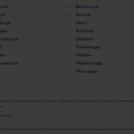
heid
Rambrouch
orf
Remich
lange
Saeul
ngen
Schieren
bredimus
Steinfort
l
Troisvierges
en
Vichten
redimus
Walferdange
Wincrange
ateurs de store Repar’stores à Clervaux - Luxembourg. Nos équipes de techniciens s'occupent 
nt.
xembourg.
ux. Nos techniciens restaurent, installent, ajoutent un moteur et remplacent tous les élémen