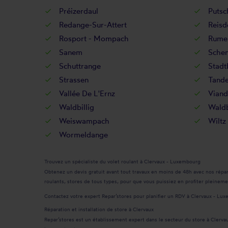
Préizerdaul
Putsc
Redange-Sur-Attert
Reisd
Rosport - Mompach
Rume
Sanem
Sche
Schuttrange
Stadt
Strassen
Tande
Vallée De L'Ernz
Viand
Waldbillig
Waldb
Weiswampach
Wiltz
Wormeldange
Trouvez un spécialiste du volet roulant à Clervaux - Luxembourg
Obtenez un devis gratuit avant tout travaux en moins de 48h avec nos répar
roulants, stores de tous types, pour que vous puissiez en profiter pleineme
Contactez votre expert Repar’stores pour planifier un RDV à Clervaux - Lu
Réparation et installation de store à Clervaux
Repar’stores est un établissement expert dans le secteur du store à Clerva