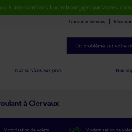
 ou à interventions.luxembourg@reparstores.com
Qui sommes-nous
Récompe
Un problème sur votre ma
Nos services aux pros
Nos en
roulant à Clervaux
Motorisation de volets
Modernisation de volet