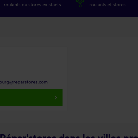
roulants ou stores existants
roulants et stores
bourg@reparstores.com
keyboard_arrow_right
Répar'stores dans les villes pr