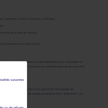
baies, monoblocs, à moteur, manuels…) à Clervaux.
ant.
’ensemble de la zone de Clervaux.
 du système de votre volet roulant.
lité du volet roulant. Appelez la société Repar'stores pour commander et
otre pièce et permettre à nouveau une utilisation optimale de votre volet
inalités suivantes
 afin de choisir la solution la plus appropriée. Nos équipes de
staller un moteur venant de marques partenaires (Nice, Bubendorff…) sur
ler ou de refuser