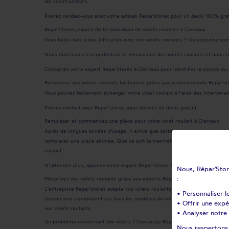
les constructeurs.
Prenez rendez-vous avec votre artisan Repar’stores pour un devis 100% grat
Repar’stores, expert de la réparation de volets roulants à Clervaux
Vous faîtes face à des difficultés avec vos volets roulants ? Vous pouvez c
Nous maitrisons à la perfection le mécanisme des volets roulants et nous tr
Contactez votre expert Repar’stores à Clervaux pour identifier la source du
Remplacez vos volets roulants facilement grâce aux professionnels Repar'st
Vous pouvez facilement échanger votre volet roulant à l'aide des intervena
Prenez contact avec Repar’stores pour obtenir un devis gratuit.
Remplacer et commandez une pièce pour votre volet roulant à Clervaux
Après de longues années d'usage, il arrive que certains composants de votre
remplacer une pièce abimée. Que ce soit la manivelle, le tandem, la sortie
roulant.
N’attendez plus, appelez votre expert Repar’stores à Clervaux - Luxembourg
Nous, Répar'Store
:
Motorisez vos volets roulants grâce aux experts Repar'stores à Clervaux
L'entreprise Repar’stores adapte vos volets roulants manuels en volets rou
• Personnaliser l
techniciens s'emploient sur tous les modèles de volets roulants, de tous l
• Offrir une exp
vos volets roulants.
• Analyser notre 
Un problème concernant vos volets ? Contactez Repar’stores à Clervaux!
Nous respectons v