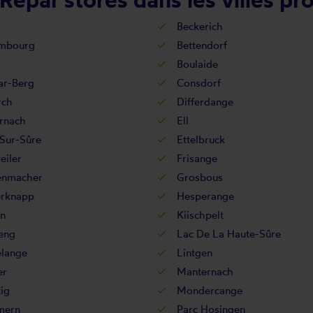
Beckerich
mbourg
Bettendorf
Boulaide
r-Berg
Consdorf
rch
Differdange
rnach
Ell
Sur-Sûre
Ettelbruck
eiler
Frisange
nmacher
Grosbous
rknapp
Hesperange
n
Kiischpelt
eng
Lac De La Haute-Sûre
lange
Lintgen
r
Manternach
ig
Mondercange
ern
Parc Hosingen