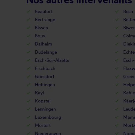
Beaufort
Bech
Bertrange
Bette
Bissen
Biwer
Bous
Colma
Dalheim
Dieki
Dudelange
Echte
Esch-Sur-Alzette
Esch-
Fischbach
Flaxw
Goesdorf
Greve
Heffingen
Helpe
Kayl
Kehle
Kopstal
Käerj
Lenningen
Leude
Luxembourg
Mame
Mertert
Mertz
Niederanven
Nomm