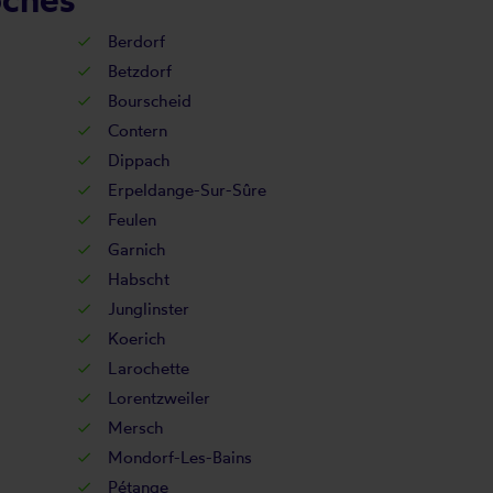
Berdorf
Betzdorf
Bourscheid
Contern
Dippach
Erpeldange-Sur-Sûre
Feulen
Garnich
Habscht
Junglinster
Koerich
Larochette
Lorentzweiler
Mersch
Mondorf-Les-Bains
Pétange