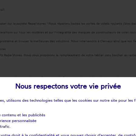
uit.
ompter sur la société Repar'stores ! Nous réparons toutes les sortes de volets roulants (bloc-
availlons sur tous les modèles et sur l'intégralité des marques de constructeurs de volet roul
 problème et trouver la meilleures des solutions. Nous intervenons à Clervaux ainsi que sur l
ores
nts Repar’stores. Nous vous proposons le remplacement de votre tablier sans toucher au reste
 volet soient hors d'usage. Cependant, il n’est pas toujours obligatoire de remplacer la tota
 de caisson, le treuil, ou encore les verrous de sécurité, nous sommes en mesure d'échanger v
Nous respectons votre vie privée
 pour réaliser un devis gratuit en 48h.
s, utilisons des technologies telles que les cookies sur notre site pour les f
lants motorisés avec interrupteurs de commande. Premièrement, nous réalisons un devis gratuit
e contenu et les publicités
es matériaux (PVC, aluminium ou bois), et sur n'importe quelle dimension de fenêtres pour in
érience personnalisée
trafic.
otre droit à la confidentialité et vous pouvez choisir d'accepter, de contrô