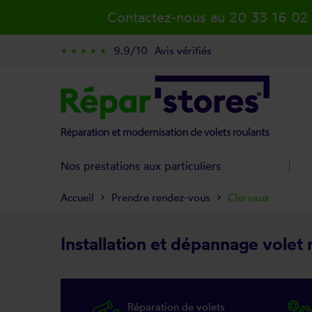
Contactez-nous au 20 33 16 02
9.9/10
Avis vérifiés
star_rate
star_rate
star_rate
star_rate
star_rate
Nos prestations aux particuliers
Accueil
Prendre rendez-vous
Clervaux
Installation et dépannage volet 
Réparation de volets