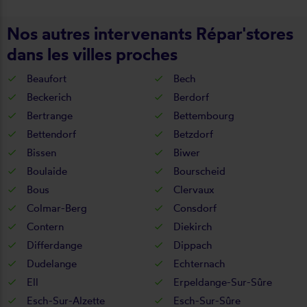
Nos autres intervenants Répar'stores
dans les villes proches
Beaufort
Bech
Beckerich
Berdorf
Bertrange
Bettembourg
Bettendorf
Betzdorf
Bissen
Biwer
Boulaide
Bourscheid
Bous
Clervaux
Colmar-Berg
Consdorf
Contern
Diekirch
Differdange
Dippach
Dudelange
Echternach
Ell
Erpeldange-Sur-Sûre
Esch-Sur-Alzette
Esch-Sur-Sûre