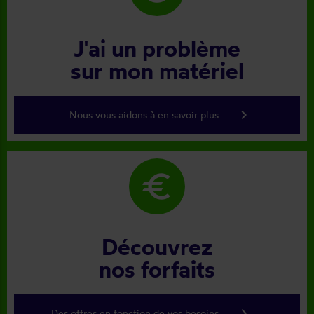
J'ai un problème
sur mon matériel
keyboard_arrow_right
Nous vous aidons à en savoir plus
euro
Découvrez
nos forfaits
keyboard_arrow_right
Des offres en fonction de vos besoins