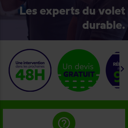
Les experts du volet
durable.
keyboard_arrow_right
help_outline