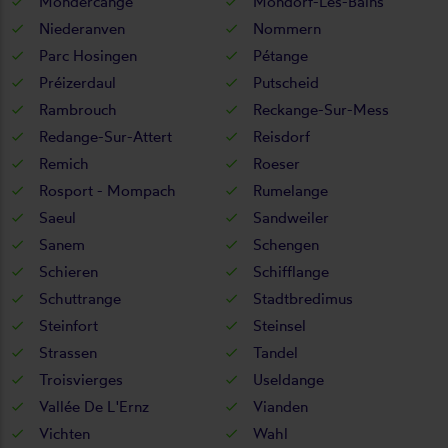
Mondercange
Mondorf-Les-Bains
Niederanven
Nommern
Parc Hosingen
Pétange
Préizerdaul
Putscheid
Rambrouch
Reckange-Sur-Mess
Redange-Sur-Attert
Reisdorf
Remich
Roeser
Rosport - Mompach
Rumelange
Saeul
Sandweiler
Sanem
Schengen
Schieren
Schifflange
Schuttrange
Stadtbredimus
Steinfort
Steinsel
Strassen
Tandel
Troisvierges
Useldange
Vallée De L'Ernz
Vianden
Vichten
Wahl