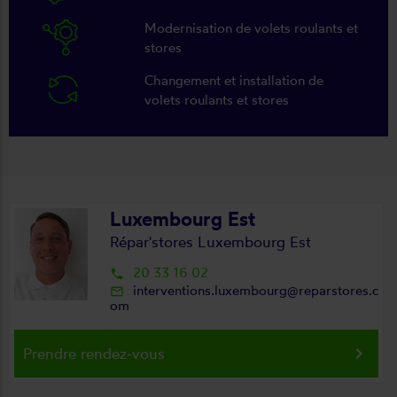
Modernisation de volets roulants et
stores
Changement et installation de
volets roulants et stores
Luxembourg Est
Répar'stores Luxembourg Est
20 33 16 02
local_phone
interventions.luxembourg@reparstores.c
mail_outline
om
keyboard_arrow_right
Prendre rendez-vous