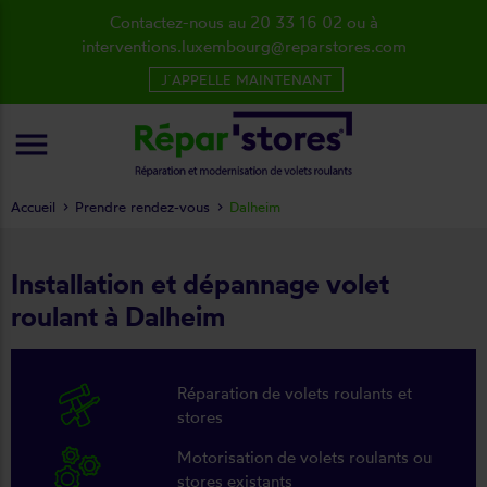
Contactez-nous au 20 33 16 02 ou à
interventions.luxembourg@reparstores.com
J´APPELLE MAINTENANT
menu
Accueil
Prendre rendez-vous
Dalheim
Installation et dépannage volet
roulant à Dalheim
Réparation de volets roulants et
stores
Motorisation de volets roulants ou
stores existants