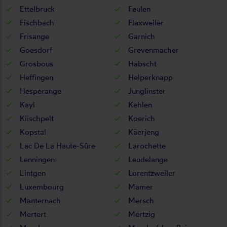
Ettelbruck
Feulen
Fischbach
Flaxweiler
Frisange
Garnich
Goesdorf
Grevenmacher
Grosbous
Habscht
Heffingen
Helperknapp
Hesperange
Junglinster
Kayl
Kehlen
Kiischpelt
Koerich
Kopstal
Käerjeng
Lac De La Haute-Sûre
Larochette
Lenningen
Leudelange
Lintgen
Lorentzweiler
Luxembourg
Mamer
Manternach
Mersch
Mertert
Mertzig