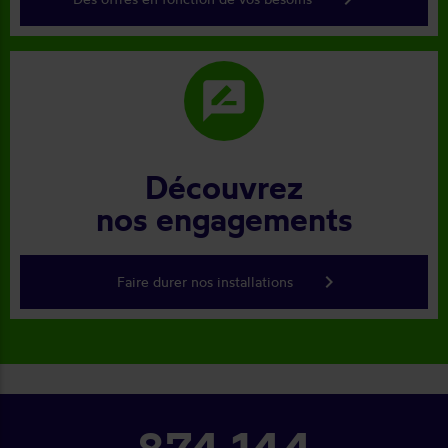
rate_review
Découvrez
nos engagements
keyboard_arrow_right
Faire durer nos installations