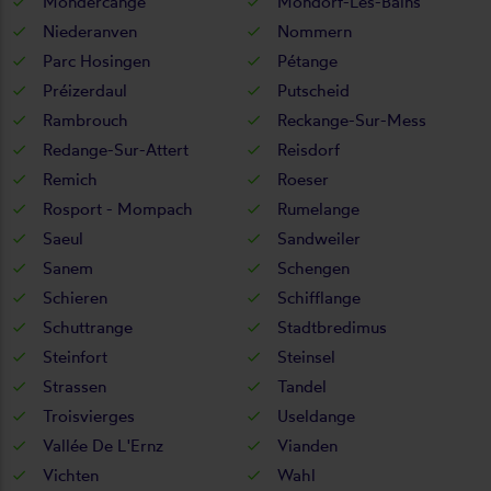
Mondercange
Mondorf-Les-Bains
Niederanven
Nommern
Parc Hosingen
Pétange
Préizerdaul
Putscheid
Rambrouch
Reckange-Sur-Mess
Redange-Sur-Attert
Reisdorf
Remich
Roeser
Rosport - Mompach
Rumelange
Saeul
Sandweiler
Sanem
Schengen
Schieren
Schifflange
Schuttrange
Stadtbredimus
Steinfort
Steinsel
Strassen
Tandel
Troisvierges
Useldange
Vallée De L'Ernz
Vianden
Vichten
Wahl