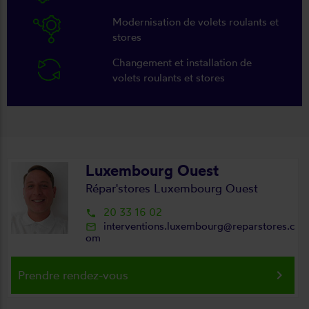
Modernisation de volets roulants et
stores
Changement et installation de
volets roulants et stores
Luxembourg Ouest
Répar'stores Luxembourg Ouest
20 33 16 02
local_phone
interventions.luxembourg@reparstores.c
mail_outline
om
keyboard_arrow_right
Prendre rendez-vous