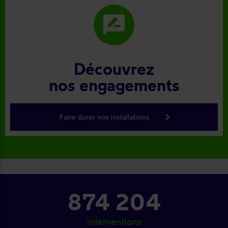
rate_review
Découvrez
nos engagements
keyboard_arrow_right
Faire durer nos installations
874 204
interventions