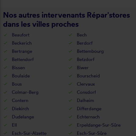
Nos autres intervenants Répar'stores
dans les villes proches
Beaufort
Bech
Beckerich
Berdorf
Bertrange
Bettembourg
Bettendorf
Betzdorf
Bissen
Biwer
Boulaide
Bourscheid
Bous
Clervaux
Colmar-Berg
Consdorf
Contern
Dalheim
Diekirch
Differdange
Dudelange
Echternach
Ell
Erpeldange-Sur-Sûre
Esch-Sur-Alzette
Esch-Sur-Sûre