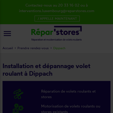
Contactez-nous au 20 33 16 02 ou à
interventions.luxembourg@reparstores.com
J´APPELLE MAINTENANT
menu
Accueil
Prendre rendez-vous
Dippach
Installation et dépannage volet
roulant à Dippach
Réparation de volets roulants et
stores
Motorisation de volets roulants ou
stores existants