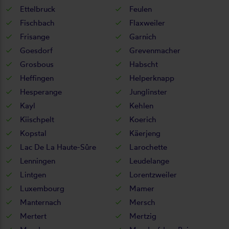
Ettelbruck
Feulen
Fischbach
Flaxweiler
Frisange
Garnich
Goesdorf
Grevenmacher
Grosbous
Habscht
Heffingen
Helperknapp
Hesperange
Junglinster
Kayl
Kehlen
Kiischpelt
Koerich
Kopstal
Käerjeng
Lac De La Haute-Sûre
Larochette
Lenningen
Leudelange
Lintgen
Lorentzweiler
Luxembourg
Mamer
Manternach
Mersch
Mertert
Mertzig