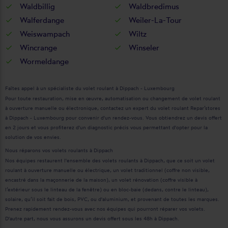
Waldbillig
Waldbredimus
Walferdange
Weiler-La-Tour
Weiswampach
Wiltz
Wincrange
Winseler
Wormeldange
Faîtes appel à un spécialiste du volet roulant à Dippach - Luxembourg
Pour toute restauration, mise en œuvre, automatisation ou changement de volet roulant
à ouverture manuelle ou électronique, contactez un expert du volet roulant Repar’stores
à Dippach - Luxembourg pour convenir d'un rendez-vous. Vous obtiendrez un devis offert
en 2 jours et vous profiterez d'un diagnostic précis vous permettant d'opter pour la
solution de vos envies.
Nous réparons vos volets roulants à Dippach
Nos équipes restaurent l'ensemble des volets roulants à Dippach, que ce soit un volet
roulant à ouverture manuelle ou électrique, un volet traditionnel (coffre non visible,
encastré dans la maçonnerie de la maison), un volet rénovation (coffre visible à
l’extérieur sous le linteau de la fenêtre) ou en bloc-baie (dedans, contre le linteau),
solaire, qu’il soit fait de bois, PVC, ou d'aluminium, et provenant de toutes les marques.
Prenez rapidement rendez-vous avec nos équipes qui pourront réparer vos volets.
D'autre part, nous vous assurons un devis offert sous les 48h à Dippach.