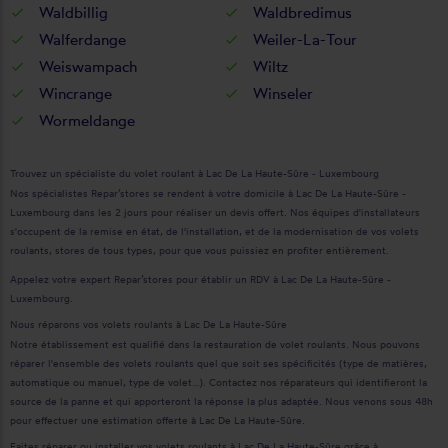
Waldbillig
Waldbredimus
Walferdange
Weiler-La-Tour
Weiswampach
Wiltz
Wincrange
Winseler
Wormeldange
Trouvez un spécialiste du volet roulant à Lac De La Haute-Sûre - Luxembourg
Nos spécialistes Repar’stores se rendent à votre domicile à Lac De La Haute-Sûre -
Luxembourg dans les 2 jours pour réaliser un devis offert. Nos équipes d'installateurs
s'occupent de la remise en état, de l'installation, et de la modernisation de vos volets
roulants, stores de tous types, pour que vous puissiez en profiter entièrement.
Appelez votre expert Repar’stores pour établir un RDV à Lac De La Haute-Sûre -
Luxembourg.
Nous réparons vos volets roulants à Lac De La Haute-Sûre
Notre établissement est qualifié dans la restauration de volet roulants. Nous pouvons
réparer l'ensemble des volets roulants quel que soit ses spécificités (type de matières,
automatique ou manuel, type de volet…). Contactez nos réparateurs qui identifieront la
source de la panne et qui apporteront la réponse la plus adaptée. Nous venons sous 48h
pour effectuer une estimation offerte à Lac De La Haute-Sûre.
Faites réparer ou installer vos volets roulants à Lac De La Haute-Sûre grâce à