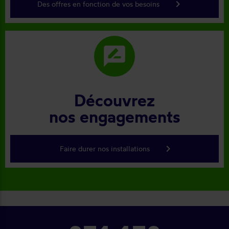
keyboard_arrow_right
Des offres en fonction de vos besoins
rate_review
Découvrez
nos engagements
keyboard_arrow_right
Faire durer nos installations