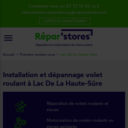
Contactez-nous au 20 33 16 02 ou à
interventions.luxembourg@reparstores.com
J´APPELLE MAINTENANT
menu
Accueil
Prendre rendez-vous
Lac De La Haute-Sûre
Installation et dépannage volet
roulant à Lac De La Haute-Sûre
Réparation de volets roulants et
stores
Motorisation de volets roulants ou
stores existants