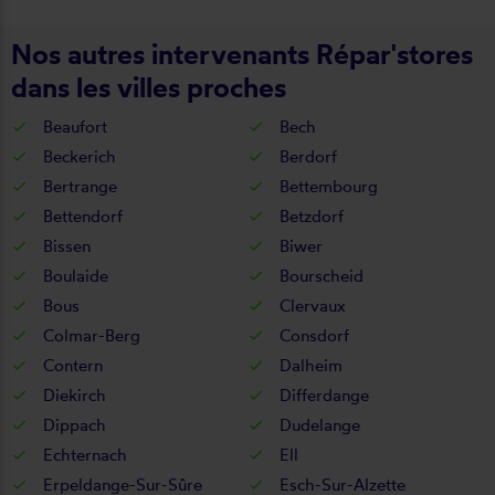
Nos autres intervenants Répar'stores
dans les villes proches
Beaufort
Bech
Beckerich
Berdorf
Bertrange
Bettembourg
Bettendorf
Betzdorf
Bissen
Biwer
Boulaide
Bourscheid
Bous
Clervaux
Colmar-Berg
Consdorf
Contern
Dalheim
Diekirch
Differdange
Dippach
Dudelange
Echternach
Ell
Erpeldange-Sur-Sûre
Esch-Sur-Alzette