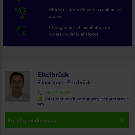
Modernisation de volets roulants et
stores
Changement et installation de
volets roulants et stores
Ettelbrück
Répar'stores Ettelbrück
20 33 16 02
local_phone
interventions.luxembourg@reparstores.c
mail_outline
om
keyboard_arrow_right
Prendre rendez-vous