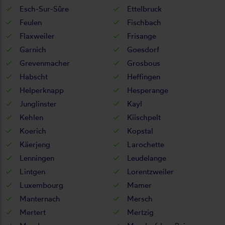
Esch-Sur-Sûre
Ettelbruck
Feulen
Fischbach
Flaxweiler
Frisange
Garnich
Goesdorf
Grevenmacher
Grosbous
Habscht
Heffingen
Helperknapp
Hesperange
Junglinster
Kayl
Kehlen
Kiischpelt
Koerich
Kopstal
Käerjeng
Larochette
Lenningen
Leudelange
Lintgen
Lorentzweiler
Luxembourg
Mamer
Manternach
Mersch
Mertert
Mertzig