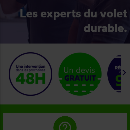
Les experts du volet
durable.
keyboard_arrow_right
help_outline