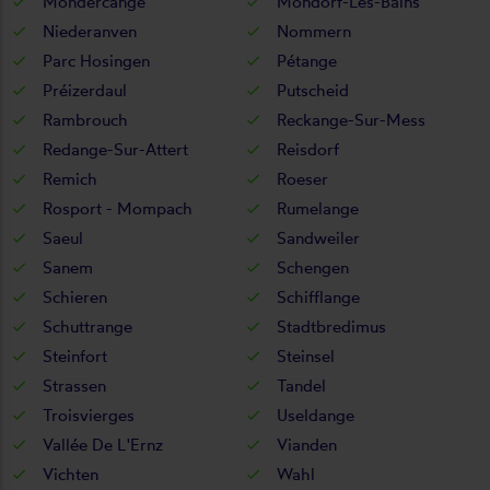
Mondercange
Mondorf-Les-Bains
Niederanven
Nommern
Parc Hosingen
Pétange
Préizerdaul
Putscheid
Rambrouch
Reckange-Sur-Mess
Redange-Sur-Attert
Reisdorf
Remich
Roeser
Rosport - Mompach
Rumelange
Saeul
Sandweiler
Sanem
Schengen
Schieren
Schifflange
Schuttrange
Stadtbredimus
Steinfort
Steinsel
Strassen
Tandel
Troisvierges
Useldange
Vallée De L'Ernz
Vianden
Vichten
Wahl