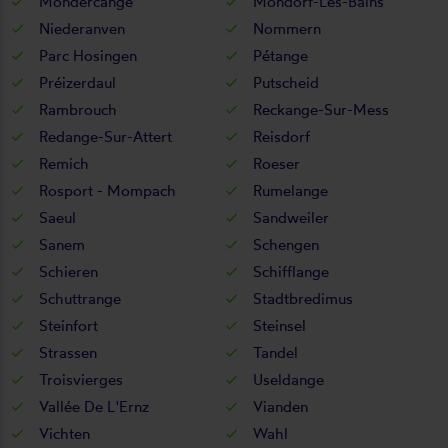
Mondercange
Mondorf-Les-Bains
Niederanven
Nommern
Parc Hosingen
Pétange
Préizerdaul
Putscheid
Rambrouch
Reckange-Sur-Mess
Redange-Sur-Attert
Reisdorf
Remich
Roeser
Rosport - Mompach
Rumelange
Saeul
Sandweiler
Sanem
Schengen
Schieren
Schifflange
Schuttrange
Stadtbredimus
Steinfort
Steinsel
Strassen
Tandel
Troisvierges
Useldange
Vallée De L'Ernz
Vianden
Vichten
Wahl