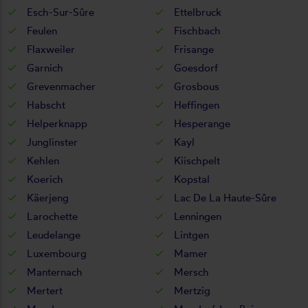
Esch-Sur-Sûre
Ettelbruck
Feulen
Fischbach
Flaxweiler
Frisange
Garnich
Goesdorf
Grevenmacher
Grosbous
Habscht
Heffingen
Helperknapp
Hesperange
Junglinster
Kayl
Kehlen
Kiischpelt
Koerich
Kopstal
Käerjeng
Lac De La Haute-Sûre
Larochette
Lenningen
Leudelange
Lintgen
Luxembourg
Mamer
Manternach
Mersch
Mertert
Mertzig