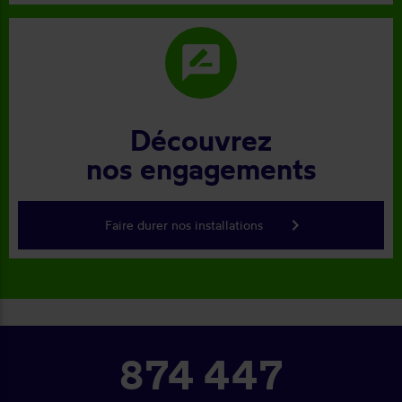
rate_review
Découvrez
nos engagements
keyboard_arrow_right
Faire durer nos installations
874 447