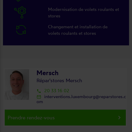
Modernisation de volets roulants et
stores
Changement et installation de
volets roulants et stores
Mersch
Répar'stores Mersch
20 33 16 02
local_phone
interventions.luxembourg@reparstores.c
mail_outline
om
keyboard_arrow_right
Prendre rendez-vous