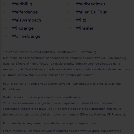
Waldbillig
Waldbredimus
Walferdange
Weiler-La-Tour
Weiswampach
Wiltz
Wincrange
Winseler
Wormeldange
Trouvez un expert du volet roulant à Lorentzweiler - Luxembourg
Nos techniciens Repar’stores viennent à votre domicile à Lorentzweiler - Luxembourg
dans les 2 jours afin de effectuer un devis gratuit. Notre entreprise s'occupe de la
rénovation, de l'installation, et de la motorisation de vos volets roulants, stores vénitiens
ou stores screen, afin que vous puissiez en profiter pleinement.
Pour organiser un rendez-vous à Lorentzweiler - Luxembourg, joignez au plus vite
Repar’stores.
Restauration et mise en place de store à Lorentzweiler
Vous désirez rénover, changer la toile ou dépanner un store à Lorentzweiler ?
l'entreprise Repar'stores travaille sur l'ensemble des stores à utilisation extérieure
(banne, screen, pergolas...) et de toutes les marques (Dickson, Mariton, KE France...).
Pour plus de renseignements, contactez les experts Repar’stores
Faites réparer ou installer vos volets roulants à Lorentzweiler grâce à Repar'stores