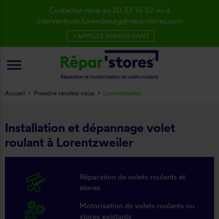
Contactez-nous au 20 33 16 02 ou à
interventions.luxembourg@reparstores.com
J´APPELLE MAINTENANT
menu
Accueil
Prendre rendez-vous
Lorentzweiler
Installation et dépannage volet
roulant à Lorentzweiler
Réparation de volets roulants et
stores
Motorisation de volets roulants ou
stores existants