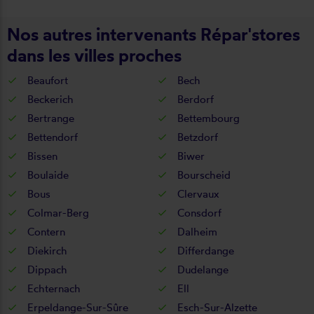
Nos autres intervenants Répar'stores
dans les villes proches
Beaufort
Bech
Beckerich
Berdorf
Bertrange
Bettembourg
Bettendorf
Betzdorf
Bissen
Biwer
Boulaide
Bourscheid
Bous
Clervaux
Colmar-Berg
Consdorf
Contern
Dalheim
Diekirch
Differdange
Dippach
Dudelange
Echternach
Ell
Erpeldange-Sur-Sûre
Esch-Sur-Alzette