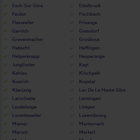
Esch-Sur-Sûre
Ettelbruck
Feulen
Fischbach
Flaxweiler
Frisange
Garnich
Goesdorf
Grevenmacher
Grosbous
Habscht
Heffingen
Helperknapp
Hesperange
Junglinster
Kayl
Kehlen
Kiischpelt
Koerich
Kopstal
Käerjeng
Lac De La Haute-Sûre
Larochette
Lenningen
Leudelange
Lintgen
Lorentzweiler
Luxembourg
Mamer
Manternach
Mersch
Mertert