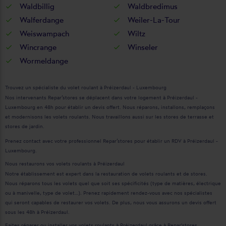
Waldbillig
Waldbredimus
Walferdange
Weiler-La-Tour
Weiswampach
Wiltz
Wincrange
Winseler
Wormeldange
Trouvez un spécialiste du volet roulant à Préizerdaul - Luxembourg
Nos intervenants Repar’stores se déplacent dans votre logement à Préizerdaul -
Luxembourg en 48h pour établir un devis offert. Nous réparons, installons, remplaçons
et modernisons les volets roulants. Nous travaillons aussi sur les stores de terrasse et
stores de jardin.
Prenez contact avec votre professionnel Repar’stores pour établir un RDV à Préizerdaul -
Luxembourg.
Nous restaurons vos volets roulants à Préizerdaul
Notre établissement est expert dans la restauration de volets roulants et de stores.
Nous réparons tous les volets quel que soit ses spécificités (type de matières, électrique
ou à manivelle, type de volet…). Prenez rapidement rendez-vous avec nos spécialistes
qui seront capables de restaurer vos volets. De plus, nous vous assurons un devis offert
sous les 48h à Préizerdaul.
Faites réparer ou installer vos volets roulants à Préizerdaul grâce à Repar'stores