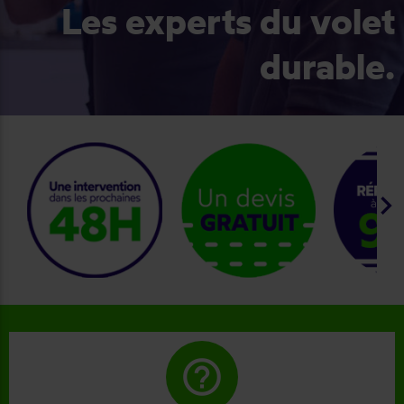
Les experts du volet
durable.
keyboard_arrow_right
help_outline