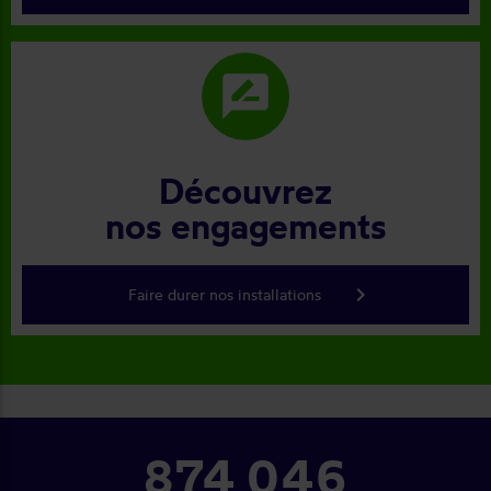
rate_review
Découvrez
nos engagements
keyboard_arrow_right
Faire durer nos installations
874 046