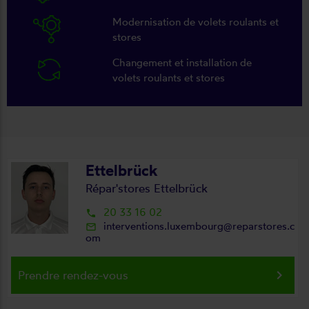
Modernisation de volets roulants et
stores
Changement et installation de
volets roulants et stores
Ettelbrück
Répar'stores Ettelbrück
20 33 16 02
local_phone
interventions.luxembourg@reparstores.c
mail_outline
om
keyboard_arrow_right
Prendre rendez-vous