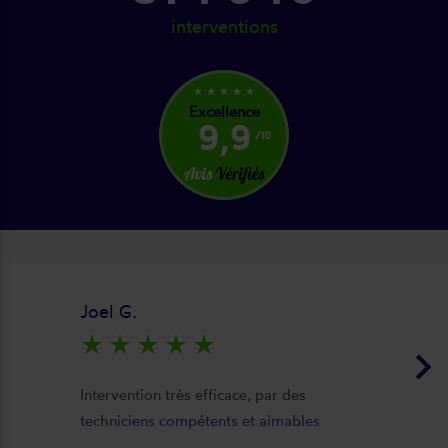
interventions
star_rate
star_rate
star_rate
star_rate
star_rate
Excellence
9,9
/10
Joel G.
star_rate
star_rate
star_rate
star_rate
star_rate
keyboard_arrow_right
Intervention très efficace, par des
techniciens compétents et aimables