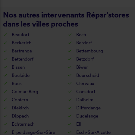
Nos autres intervenants Répar'stores
dans les villes proches
Beaufort
Bech
Beckerich
Berdorf
Bertrange
Bettembourg
Bettendorf
Betzdorf
Bissen
Biwer
Boulaide
Bourscheid
Bous
Clervaux
Colmar-Berg
Consdorf
Contern
Dalheim
Diekirch
Differdange
Dippach
Dudelange
Echternach
Ell
Erpeldange-Sur-Sûre
Esch-Sur-Alzette