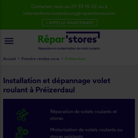
Contactez-nous au 20 33 16 02 ou à
interventions.luxembourg@reparstores.com
J´APPELLE MAINTENANT
menu
Accueil
Prendre rendez-vous
Préizerdaul
Installation et dépannage volet
roulant à Préizerdaul
Réparation de volets roulants et
stores
Motorisation de volets roulants ou
stores existants