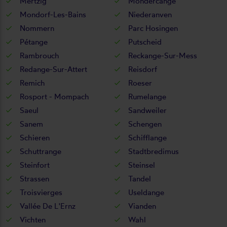
Mertzig
Mondercange
Mondorf-Les-Bains
Niederanven
Nommern
Parc Hosingen
Pétange
Putscheid
Rambrouch
Reckange-Sur-Mess
Redange-Sur-Attert
Reisdorf
Remich
Roeser
Rosport - Mompach
Rumelange
Saeul
Sandweiler
Sanem
Schengen
Schieren
Schifflange
Schuttrange
Stadtbredimus
Steinfort
Steinsel
Strassen
Tandel
Troisvierges
Useldange
Vallée De L'Ernz
Vianden
Vichten
Wahl