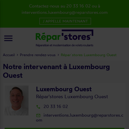
Contactez-nous au 20 33 16 02 ou à
interventions.luxembourg@reparstores.com
J´APPELLE MAINTENANT
menu
Accueil
Prendre rendez-vous
Répar´stores Luxembourg Ouest
Notre intervenant à
Luxembourg
Ouest
Luxembourg Ouest
Répar'stores Luxembourg Ouest
20 33 16 02
local_phone
interventions.luxembourg@reparstores.c
mail_outline
om