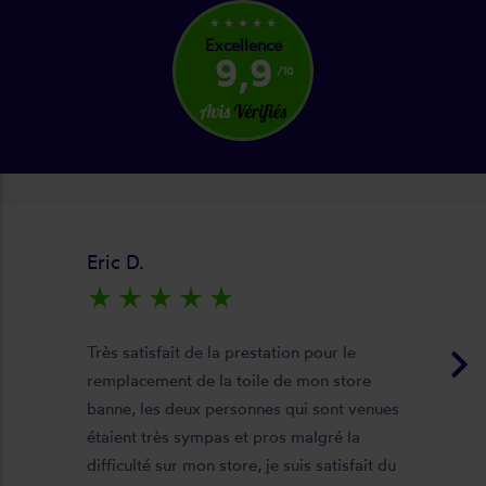
star_rate
star_rate
star_rate
star_rate
star_rate
Excellence
9,9
/10
Eric D.
star_rate
star_rate
star_rate
star_rate
star_rate
keyboard_arrow_right
Très satisfait de la prestation pour le
remplacement de la toile de mon store
banne, les deux personnes qui sont venues
étaient très sympas et pros malgré la
difficulté sur mon store, je suis satisfait du