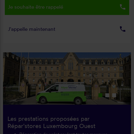
local_phone
Je souhaite être rappelé
local_phone
J'appelle maintenant
Les prestations proposées par
Répar'stores Luxembourg Ouest