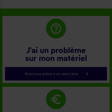
résultat et du déroulement de cette
opération, devis, commande, délai qualité
de la toile et de la pose je recommande
????
help_outline
J'ai un problème
sur mon matériel
keyboard_arrow_right
Nous vous aidons à en savoir plus
euro