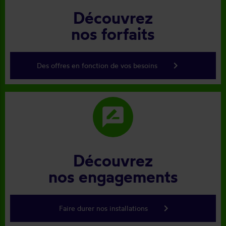
Découvrez
nos forfaits
keyboard_arrow_right
Des offres en fonction de vos besoins
rate_review
Découvrez
nos engagements
keyboard_arrow_right
Faire durer nos installations