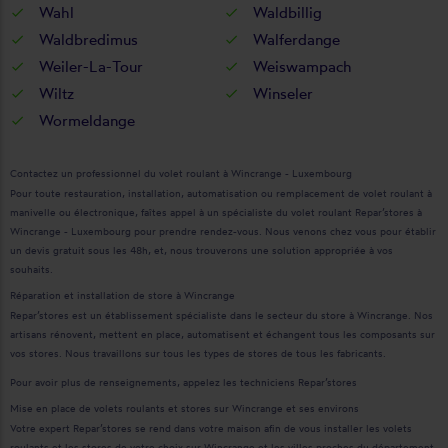
Wahl
Waldbillig
Waldbredimus
Walferdange
Weiler-La-Tour
Weiswampach
Wiltz
Winseler
Wormeldange
Contactez un professionnel du volet roulant à Wincrange - Luxembourg
Pour toute restauration, installation, automatisation ou remplacement de volet roulant à
manivelle ou électronique, faîtes appel à un spécialiste du volet roulant Repar’stores à
Wincrange - Luxembourg pour prendre rendez-vous. Nous venons chez vous pour établir
un devis gratuit sous les 48h, et, nous trouverons une solution appropriée à vos
souhaits.
Réparation et installation de store à Wincrange
Repar’stores est un établissement spécialiste dans le secteur du store à Wincrange. Nos
artisans rénovent, mettent en place, automatisent et échangent tous les composants sur
vos stores. Nous travaillons sur tous les types de stores de tous les fabricants.
Pour avoir plus de renseignements, appelez les techniciens Repar’stores
Mise en place de volets roulants et stores sur Wincrange et ses environs
Votre expert Repar’stores se rend dans votre maison afin de vous installer les volets
roulants et les stores de votre choix sur Wincrange et les villes proches du département