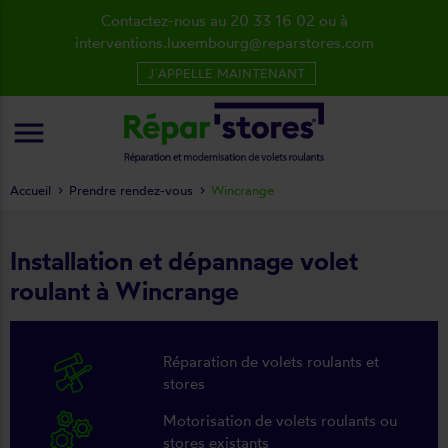
Contactez-nous au 20 33 16 02 ou à
interventions.luxembourg@reparstores.com
J´APPELLE MAINTENANT
menu
Accueil
Prendre rendez-vous
Wincrange
Installation et dépannage volet
roulant à Wincrange
Réparation de volets roulants et
stores
Motorisation de volets roulants ou
stores existants