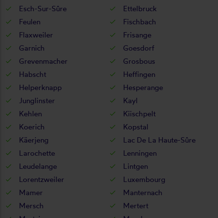
Esch-Sur-Sûre
Ettelbruck
Feulen
Fischbach
Flaxweiler
Frisange
Garnich
Goesdorf
Grevenmacher
Grosbous
Habscht
Heffingen
Helperknapp
Hesperange
Junglinster
Kayl
Kehlen
Kiischpelt
Koerich
Kopstal
Käerjeng
Lac De La Haute-Sûre
Larochette
Lenningen
Leudelange
Lintgen
Lorentzweiler
Luxembourg
Mamer
Manternach
Mersch
Mertert