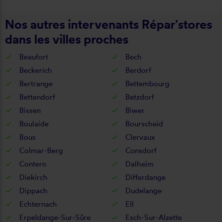
Nos autres intervenants Répar'stores
dans les villes proches
Beaufort
Bech
Beckerich
Berdorf
Bertrange
Bettembourg
Bettendorf
Betzdorf
Bissen
Biwer
Boulaide
Bourscheid
Bous
Clervaux
Colmar-Berg
Consdorf
Contern
Dalheim
Diekirch
Differdange
Dippach
Dudelange
Echternach
Ell
Erpeldange-Sur-Sûre
Esch-Sur-Alzette