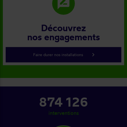
rate_review
Découvrez
nos engagements
keyboard_arrow_right
Faire durer nos installations
874 126
interventions