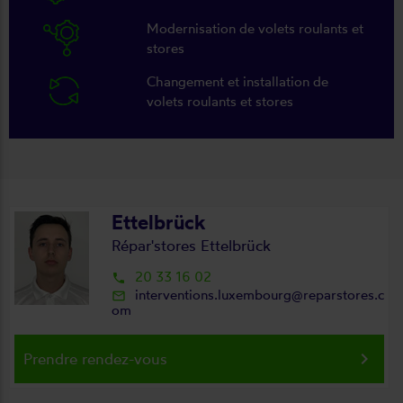
Modernisation de volets roulants et
stores
Changement et installation de
volets roulants et stores
Ettelbrück
Répar'stores Ettelbrück
20 33 16 02
local_phone
interventions.luxembourg@reparstores.c
mail_outline
om
keyboard_arrow_right
Prendre rendez-vous