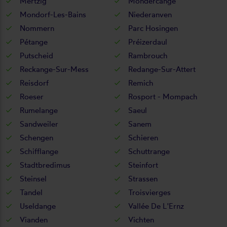
Mertzig
Mondercange
Mondorf-Les-Bains
Niederanven
Nommern
Parc Hosingen
Pétange
Préizerdaul
Putscheid
Rambrouch
Reckange-Sur-Mess
Redange-Sur-Attert
Reisdorf
Remich
Roeser
Rosport - Mompach
Rumelange
Saeul
Sandweiler
Sanem
Schengen
Schieren
Schifflange
Schuttrange
Stadtbredimus
Steinfort
Steinsel
Strassen
Tandel
Troisvierges
Useldange
Vallée De L'Ernz
Vianden
Vichten