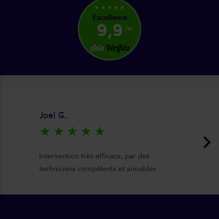
star_rate
star_rate
star_rate
star_rate
star_rate
Excellence
9,9
/10
Joel G.
star_rate
star_rate
star_rate
star_rate
star_rate
keyboard_arrow_right
Intervention très efficace, par des
techniciens compétents et aimables