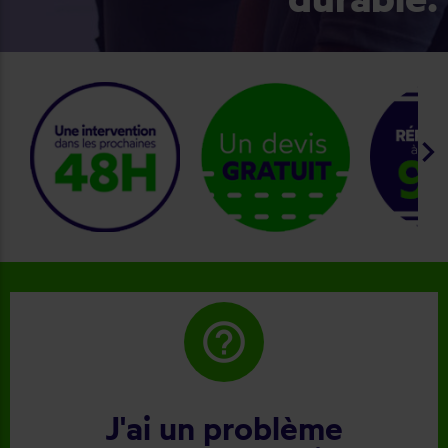
keyboard_arrow_right
help_outline
J'ai un problème