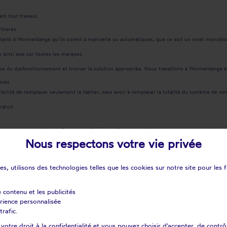
nt tout travaux.
'stores
oulants à Wormeldange qu’ils soient à manivelle ou automatiques, que ce soit un volet monoblo
s ainsi que sur toutes les marques.
rce du dysfonctionnement et trouver la solution appropriée. Nous travaillons à Wormeldange
ores
ilité de remplacer seulement le tablier, sans avoir à remplacer la totalité du système de volet
ratuit.
otre volet soient abimées. Cependant, il n’est pas forcément obligatoire de changer tout le v
, ou encore les verrous de sécurité, nous sommes en mesure de remplacer votre pièce et rendre
Nous respectons votre vie privée
 Luxembourg pour recevoir un devis sans frais dans les 48h.
s, utilisons des technologies telles que les cookies sur notre site pour les f
ctriques avec interrupteurs de commande. Premièrement, nous effectuons un devis offert pour 
nnent pour toute installation ou échange de moteur (Vendôme, Bubendorff, Delta store…) sur v
e contenu et les publicités
e!
érience personnalisée
trafic.
 ne tardez pas, et contactez dès à présent nos intervenants Repar’stores à Wormeldange. Nous
vis offert garanti en moins de 48h.
otre droit à la confidentialité et vous pouvez choisir d'accepter, de contrô