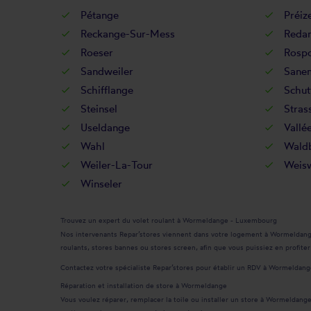
Pétange
Préiz
Reckange-Sur-Mess
Redan
Roeser
Rospo
Sandweiler
Sane
Schifflange
Schut
Steinsel
Stras
Useldange
Vallée
Wahl
Waldb
Weiler-La-Tour
Weis
Winseler
Trouvez un expert du volet roulant à Wormeldange - Luxembourg
Nos intervenants Repar’stores viennent dans votre logement à Wormeldange -
roulants, stores bannes ou stores screen, afin que vous puissiez en profite
Contactez votre spécialiste Repar’stores pour établir un RDV à Wormeldan
Réparation et installation de store à Wormeldange
Vous voulez réparer, remplacer la toile ou installer un store à Wormeldange ?