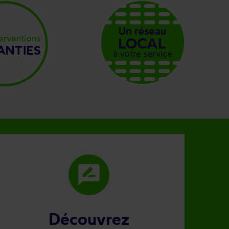
rate_review
Découvrez