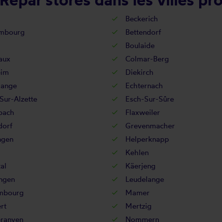
Beckerich
mbourg
Bettendorf
Boulaide
aux
Colmar-Berg
eim
Diekirch
ange
Echternach
Sur-Alzette
Esch-Sur-Sûre
bach
Flaxweiler
orf
Grevenmacher
ngen
Helperknapp
Kehlen
al
Käerjeng
ngen
Leudelange
mbourg
Mamer
rt
Mertzig
ranven
Nommern