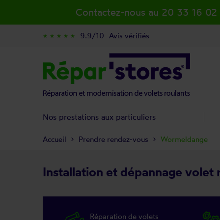
Contactez-nous au 20 33 16 02
9.9/10
Avis vérifiés
star_rate
star_rate
star_rate
star_rate
star_rate
Nos prestations aux particuliers
Accueil
Prendre rendez-vous
Wormeldange
Installation et dépannage vole
Réparation de volets