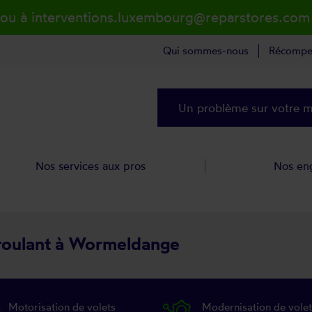
 ou à interventions.luxembourg@reparstores.com
Qui sommes-nous
Récompe
Un problème sur votre ma
Nos services aux pros
Nos en
t roulant à Wormeldange
Motorisation de volets
Modernisation de volet