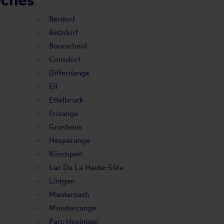
Berdorf
Betzdorf
Bourscheid
Consdorf
Differdange
Ell
Ettelbruck
Frisange
Grosbous
Hesperange
Kiischpelt
Lac De La Haute-Sûre
Lintgen
Manternach
Mondercange
Parc Hosingen