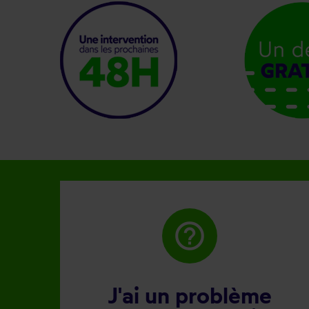
help_outline
J'ai un problème