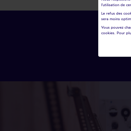
l'utilisation de 
Le refus des cook
sera moins optim
Vous pouvez chan
cookies. Pour plu