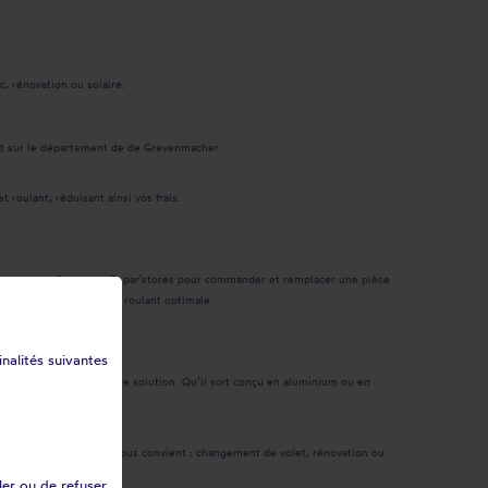
c, rénovation ou solaire.
 et sur le département de de Grevenmacher.
 roulant, réduisant ainsi vos frais.
olet roulant. Contactez Repar’stores pour commander et remplacer une pièce
 l'usage de votre volet roulant optimale.
inalités suivantes
sélectionner la meilleure solution. Qu’il soit conçu en aluminium ou en
otre volet roulant.
 avons la solution qui vous convient : changement de volet, rénovation ou
ler ou de refuser