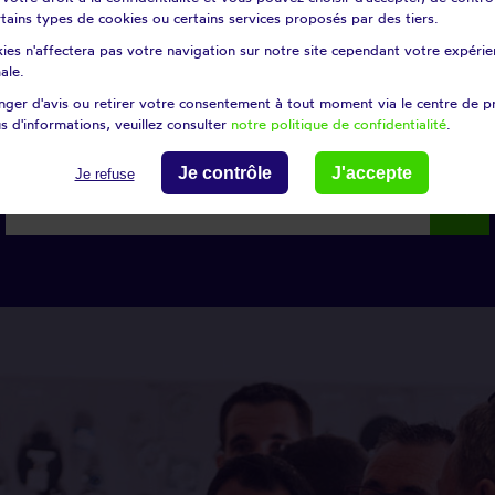
certains types de cookies ou certains services proposés par des tiers.
ies n'affectera pas votre navigation sur notre site cependant votre expérien
ale.
ger d'avis ou retirer votre consentement à tout moment via le centre de p
Modifier ma recherche
s d'informations, veuillez consulter
notre politique de confidentialité
.
Je contrôle
J'accepte
Je refuse
search