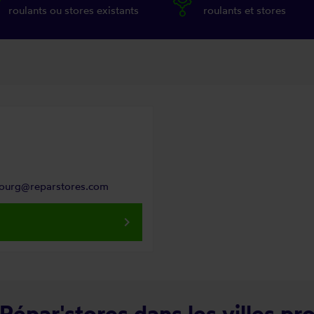
roulants ou stores existants
roulants et stores
bourg@reparstores.com
keyboard_arrow_right
Répar'stores dans les villes pr