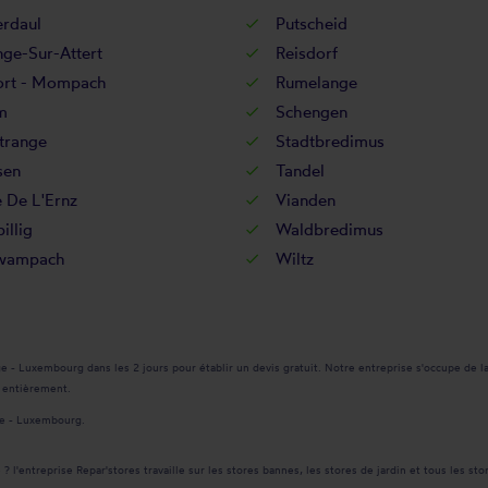
erdaul
Putscheid
ge-Sur-Attert
Reisdorf
rt - Mompach
Rumelange
m
Schengen
trange
Stadtbredimus
sen
Tandel
 De L'Ernz
Vianden
illig
Waldbredimus
wampach
Wiltz
 Luxembourg dans les 2 jours pour établir un devis gratuit. Notre entreprise s'occupe de la 
r entièrement.
ge - Luxembourg.
 l'entreprise Repar'stores travaille sur les stores bannes, les stores de jardin et tous les sto