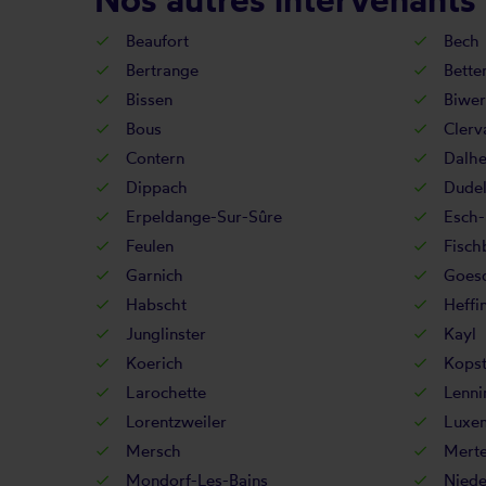
Beaufort
Bech
Bertrange
Bette
Bissen
Biwer
Bous
Clerv
Contern
Dalh
Dippach
Dudel
Erpeldange-Sur-Sûre
Esch-
Feulen
Fisch
Garnich
Goesd
Habscht
Heffi
Junglinster
Kayl
Koerich
Kopst
Larochette
Lenni
Lorentzweiler
Luxe
Mersch
Merte
Mondorf-Les-Bains
Niede