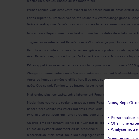
mettre en place, ou encore de les moderniser.
Prenez rendez-vous avec votre expert Repar’stores pour un devis gratuit ava
Faites réparer ou installer vos volets roulants à Wormeldange grâce à Repar
Grâce à l'entreprise Repar'stores, vous pouvez faire restaurer vos volets r
Nos artisans Repar’stores travaillent sur tous les modèles de volets roulant
Joignez votre intervenant Repar’stores à Wormeldange pour trouver la sou
Remplacez vos volets roulants facilement grâce aux professionnels Repar'st
Avec Repar’stores, vous échangez facilement vos volets. Nous avons la possib
Faîtes appel à votre expert en volets roulants pour obtenir un devis 100% g
Changez et commandez une pièce pour votre volet roulant à Wormeldange
Après de longues années d’utilisation, il se peut que diverses pièces de v
usée. Que ce soit l’embout, les butées, la sortie de caisson, les coulisses
N’attendez plus, contactez votre intervenant Repar’stores à Wormeldange -
Nous, Répar'Store
Modernisez vos volets roulants grâce aux pros Repar'stores à Wormeldange
:
Repar’stores adapte vos volets roulants à manivelle en volets roulants éle
PVC, que ce soit pour une fenêtre ou une baie vitrée, nos experts intervie
• Personnaliser l
Un problème concernant vos volets ? Contactez Repar’stores à Wormeldang
• Offrir une exp
• Analyser notre 
En cas de dysfonctionnement ou de problème d’utilisation avec vos volets,
motorisation. Mais avant, nous nous déplaçons chez vous pour établir un de
Nous respectons v