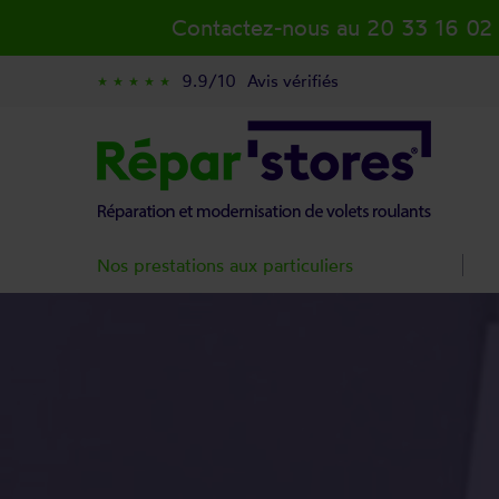
Contactez-nous au 20 33 16 02
9.9/10
Avis vérifiés
star_rate
star_rate
star_rate
star_rate
star_rate
Nos prestations aux particuliers