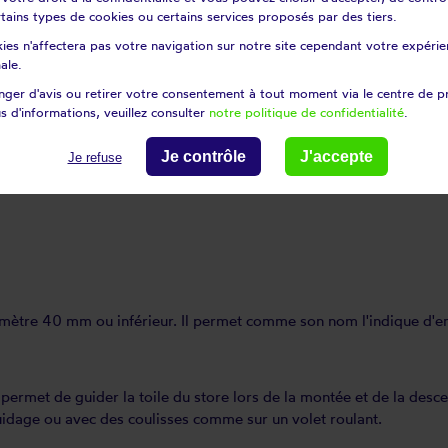
certains types de cookies ou certains services proposés par des tiers.
ies n'affectera pas votre navigation sur notre site cependant votre expérien
ale.
s protéger des rayons du soleil et également d'apporter une touche
ger d'avis ou retirer votre consentement à tout moment via le centre de p
s d'informations, veuillez consulter
notre politique de confidentialité
.
tte de commande permet la manœuvre du store. Elle est située sur
Je contrôle
J'accepte
Je refuse
mètre 40 mm ou inférieur. Il permet comme son nom l'indique d'enr
l permet de guider la toile du store lors de la montée et de la desce
guidage ou avec des coulisses comme sur un volet roulant.