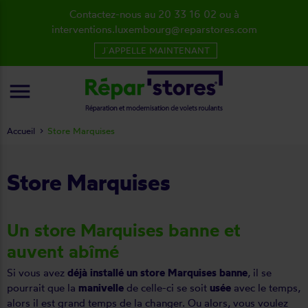
Contactez-nous au 20 33 16 02 ou à
interventions.luxembourg@reparstores.com
J´APPELLE MAINTENANT
menu
Accueil
Store Marquises
Store Marquises
Un store Marquises banne et
auvent abîmé
Si vous avez
déjà installé un
store Marquises
banne
, il se
pourrait que la
manivelle
de celle-ci se soit
usée
avec le temps,
alors il est grand temps de la changer. Ou alors, vous voulez