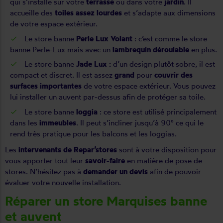
qui s’installe sur votre
terrasse
ou dans votre
jardin
. Il
accueille des
toiles assez lourdes
et s’adapte aux dimensions
de votre espace extérieur.
Le store banne
Perle Lux Volant
: c’est comme le store
banne Perle-Lux mais avec un
lambrequin déroulable
en plus.
Le store banne
Jade Lux :
d’un design plutôt sobre, il est
compact et discret. Il est assez
grand
pour
couvrir des
surfaces importantes
de votre espace extérieur. Vous pouvez
lui installer un auvent par-dessus afin de protéger sa toile.
Le store banne
loggia
: ce store est utilisé principalement
dans les
immeubles
. Il peut s’incliner jusqu’à 90° ce qui le
rend très pratique pour les balcons et les loggias.
Les
intervenants de Repar’stores
sont à votre disposition pour
vous apporter tout leur
savoir-faire
en matière de pose de
stores. N’hésitez pas à
demander un devis
afin de pouvoir
évaluer votre nouvelle installation.
Réparer un store Marquises banne
et auvent