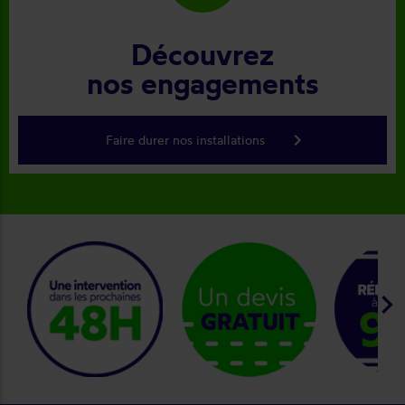
Découvrez
nos engagements
keyboard_arrow_right
Faire durer nos installations
keyboard_arrow_right