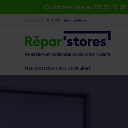
Contactez-nous au 20 33 16 02
9.9/10
Avis vérifiés
star_rate
star_rate
star_rate
star_rate
star_rate
Nos prestations aux particuliers