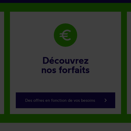
euro
Découvrez
nos forfaits
keyboard_arrow_right
Des offres en fonction de vos besoins