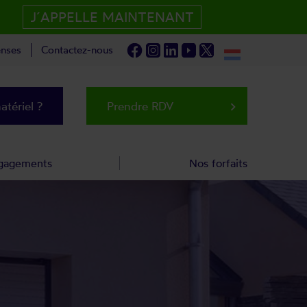
J´APPELLE MAINTENANT
nses
Contactez-nous
tériel ?
Prendre RDV
keyboard_arrow_right
gagements
Nos forfaits