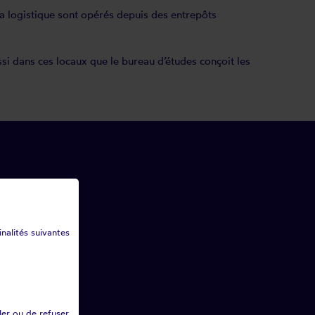
a logistique sont opérés depuis des entrepôts
si dans ces locaux que le bureau d’études conçoit les
inalités suivantes
ler ou de refuser