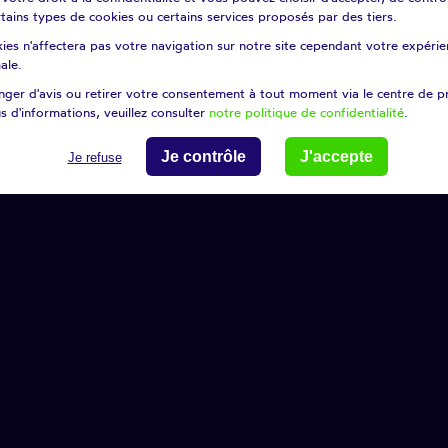
certains types de cookies ou certains services proposés par des tiers.
ies n'affectera pas votre navigation sur notre site cependant votre expérien
ale.
ger d'avis ou retirer votre consentement à tout moment via le centre de p
s d'informations, veuillez consulter
notre politique de confidentialité
.
Je contrôle
J'accepte
Je refuse