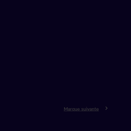
keyboard_arrow_right
Marque suivante