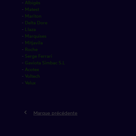
-
Albigès
-
Matest
-
Mariton
-
Delta Dore
-
Llaza
-
Marquises
-
Mitjavila
-
Roche
-
Serge Ferrari
-
Gaviota Simbac S.L
-
Acotex
-
Voltech
-
Velux
keyboard_arrow_left
Marque précédente