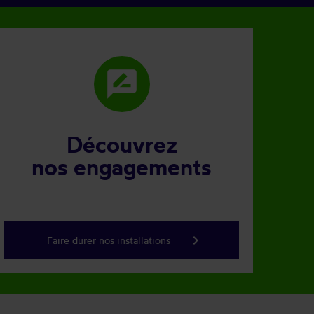
rate_review
Découvrez
nos engagements
keyboard_arrow_right
Faire durer nos installations