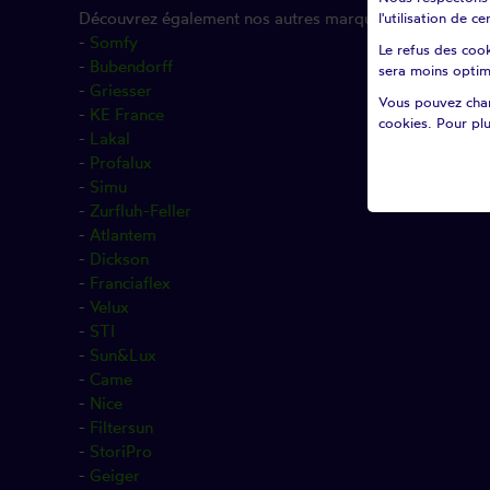
Découvrez également nos autres marques :
l'utilisation de 
-
Somfy
Le refus des cook
-
Bubendorff
sera moins optim
-
Griesser
Vous pouvez chan
-
KE France
cookies. Pour plu
-
Lakal
-
Profalux
-
Simu
-
Zurfluh-Feller
-
Atlantem
-
Dickson
-
Franciaflex
-
Velux
-
STI
-
Sun&Lux
-
Came
-
Nice
-
Filtersun
-
StoriPro
-
Geiger