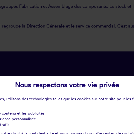
regroupés Fabrication et Assemblage des composants. Le stock et l
 regroupe la Direction Générale et le service commercial. C’est aus
Nous respectons votre vie privée
stique
s, utilisons des technologies telles que les cookies sur notre site pour les f
nde radio intégrée
e contenu et les publicités
érience personnalisée
trafic.
otre droit à la confidentialité et vous pouvez choisir d'accepter, de contrô