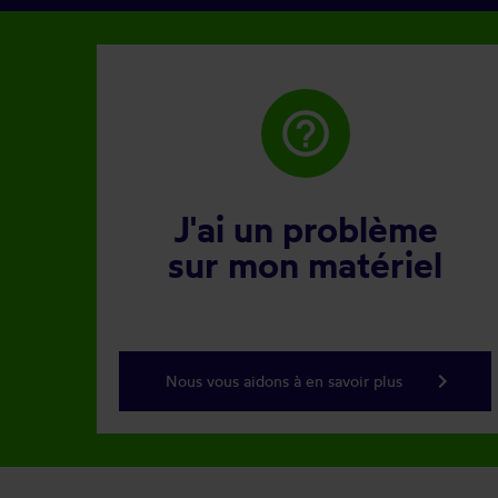
help_outline
J'ai un problème
sur mon matériel
keyboard_arrow_right
Nous vous aidons à en savoir plus