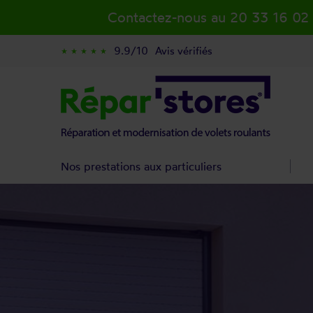
Contactez-nous au 20 33 16 02
9.9/10
Avis vérifiés
star_rate
star_rate
star_rate
star_rate
star_rate
Nos prestations aux particuliers