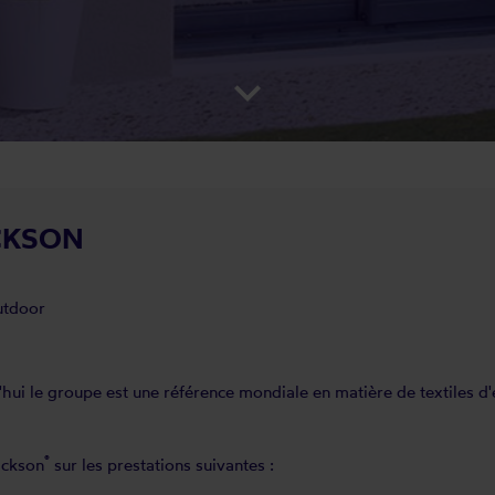
keyboard_arrow_down
ICKSON
outdoor
i le groupe est une référence mondiale en matière de textiles d'ex
®
ickson
sur les prestations suivantes :