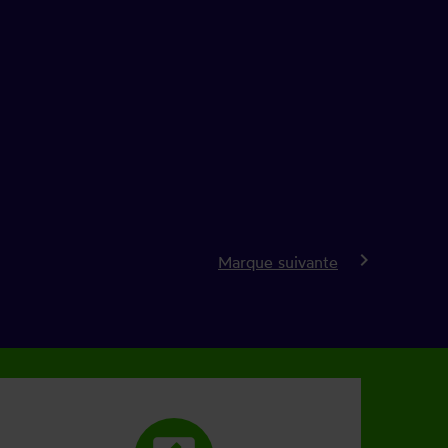
keyboard_arrow_right
Marque suivante