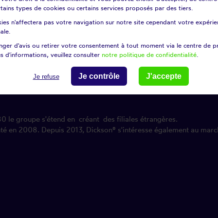
certains types de cookies ou certains services proposés par des tiers.
ies n'affectera pas votre navigation sur notre site cependant votre expérien
ale.
ger d'avis ou retirer votre consentement à tout moment via le centre de p
s d'informations, veuillez consulter
notre politique de confidentialité
.
e filature de lin française. Aujourd'hui, elle est l'entreprise de t
Je contrôle
J'accepte
Je refuse
ckson® se lance dans la fabrication de voiles. Des fibres textiles art
80 le groupe s'étend en créant des filiales étrangères.
enté en 2008. Depuis 2013, Dickson® s'intéresse également au marc