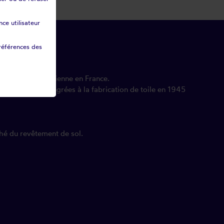
ce utilisateur
références des
extile la plus ancienne en France.
ificielles sont intégrées à la fabrication de toile en 1945
hé du revêtement de sol.