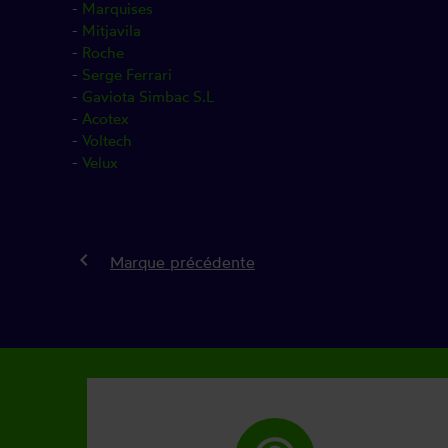
-
Marquises
-
Mitjavila
-
Roche
-
Serge Ferrari
-
Gaviota Simbac S.L
-
Acotex
-
Voltech
-
Velux
keyboard_arrow_left
Marque précédente