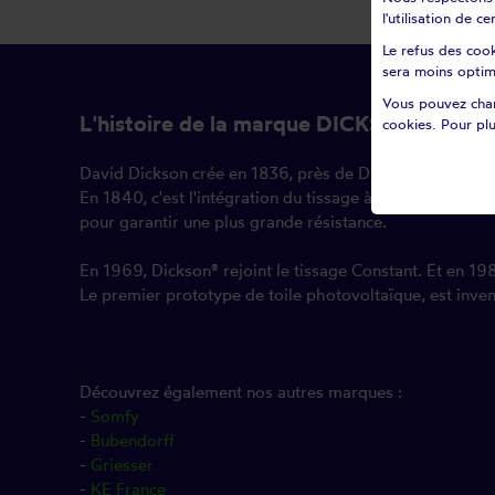
l'utilisation de 
Le refus des cook
sera moins optim
Vous pouvez chan
L'histoire de la marque DICKSON
cookies. Pour plu
David Dickson crée en 1836, près de Dunkerque, la premièr
En 1840, c'est l'intégration du tissage à la filature et Di
pour garantir une plus grande résistance.
En 1969, Dickson® rejoint le tissage Constant. Et en 19
Le premier prototype de toile photovoltaïque, est inv
Découvrez également nos autres marques :
-
Somfy
-
Bubendorff
-
Griesser
-
KE France