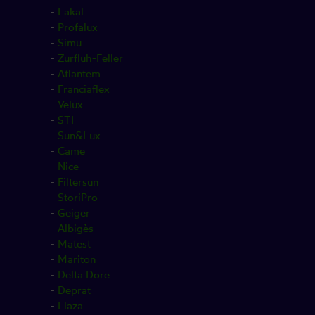
-
Lakal
-
Profalux
-
Simu
-
Zurfluh-Feller
-
Atlantem
-
Franciaflex
-
Velux
-
STI
-
Sun&Lux
-
Came
-
Nice
-
Filtersun
-
StoriPro
-
Geiger
-
Albigès
-
Matest
-
Mariton
-
Delta Dore
-
Deprat
-
Llaza