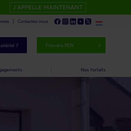
J´APPELLE MAINTENANT
nses
Contactez-nous
tériel ?
Prendre RDV
keyboard_arrow_right
gagements
Nos forfaits