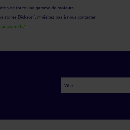
llation de toute une gamme de moteurs.
®
os stores Dickson
, n’hésitez pas à nous contacter.
tant.com/fr/