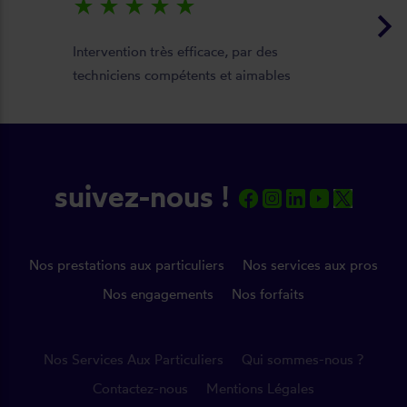
star_rate
star_rate
star_rate
star_rate
star_rate
keyboard_arrow_right
Intervention très efficace, par des
techniciens compétents et aimables
suivez-nous !
Nos prestations aux particuliers
Nos services aux pros
Nos engagements
Nos forfaits
Nos Services Aux Particuliers
Qui sommes-nous ?
Contactez-nous
Mentions Légales