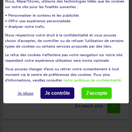
Nous, Répar'Stores, utilisons des technologies telles que les cookies
rapport à un store à manœuvre manuel à manivelle en
sur notre site pour les finalités suivantes :
permettant la manœuvre du store sans effort.
• Personnaliser le contenu et les publicités
• Offrir une expérience personnalisée
En savoir plus
keyboard_arrow_right
• Analyser notre trafic.
Nous respectons votre droit à la confidentialité et vous pouvez
choisir d'accepter, de contrôler ou de refuser l'utilisation de certains
types de cookies ou certains services proposés par des tiers.
Le refus des cookies n'affectera pas votre navigation sur notre site
Le treuil
cependant votre expérience utilisateur sera moins optimale.
Vous pouvez changer d'avis ou retirer votre consentement à tout
Le treuil est une pièce du mécanisme d'un store
moment via le centre de préférences des cookies. Pour plus
manuel situé entre le tube d'enroulement et la
d'informations, veuillez consulter
notre politique de confidentialité
.
manivelle afin de descendre et de remonter votre
store.
Je contrôle
J'accepte
Je refuse
En savoir plus
keyboard_arrow_right