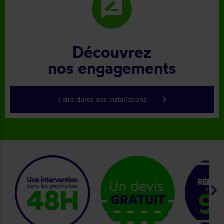
rate_review
Découvrez
nos engagements
keyboard_arrow_right
Faire durer nos installations
keyboard_arrow_right