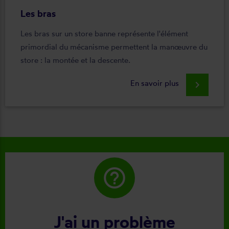
Les bras
Les bras sur un store banne représente l'élément
primordial du mécanisme permettent la manœuvre du
store : la montée et la descente.
En savoir plus
keyboard_arrow_right
help_outline
J'ai un problème