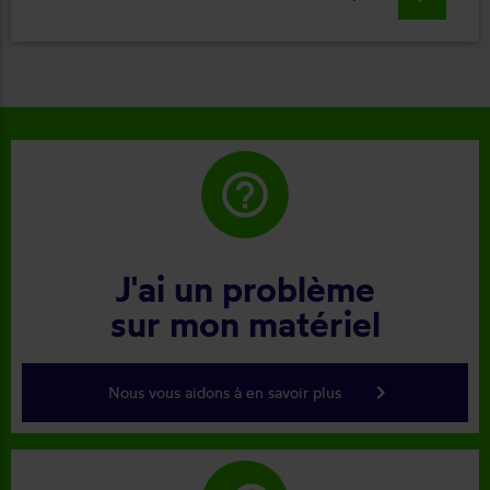
help_outline
J'ai un problème
sur mon matériel
keyboard_arrow_right
Nous vous aidons à en savoir plus