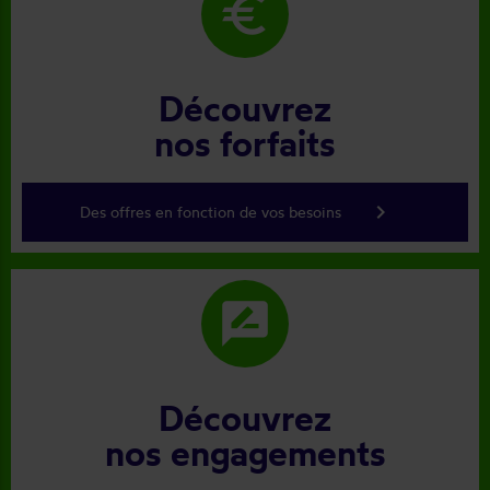
euro
Découvrez
nos forfaits
keyboard_arrow_right
Des offres en fonction de vos besoins
rate_review
Découvrez
nos engagements