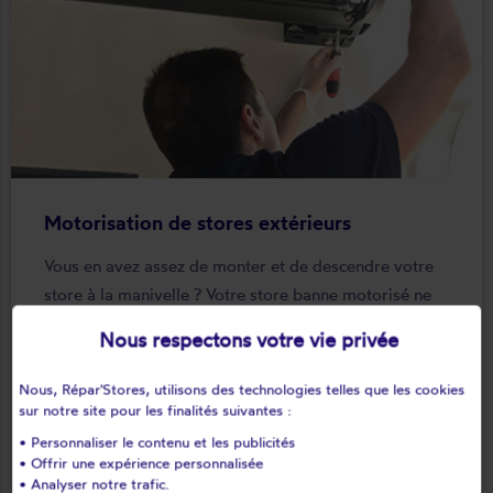
Motorisation de stores extérieurs
Vous en avez assez de monter et de descendre votre
store à la manivelle ? Votre store banne motorisé ne
marche plus et vous souhaitez un dépannage ? Ou
Nous respectons votre vie privée
vous souhaitez tout simplement moderniser votre
installation ? Nos intervenants Repar'stores peuvent
Nous, Répar'Stores, utilisons des technologies telles que les cookies
vous proposer une solution adaptée à votre besoin.
sur notre site pour les finalités suivantes :
• Personnaliser le contenu et les publicités
En savoir plus
keyboard_arrow_right
• Offrir une expérience personnalisée
• Analyser notre trafic.