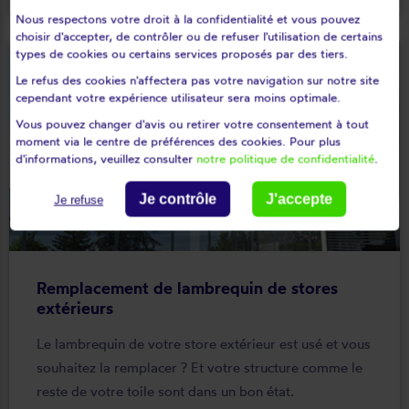
Nous respectons votre droit à la confidentialité et vous pouvez
choisir d'accepter, de contrôler ou de refuser l'utilisation de certains
types de cookies ou certains services proposés par des tiers.
Le refus des cookies n'affectera pas votre navigation sur notre site
cependant votre expérience utilisateur sera moins optimale.
Vous pouvez changer d'avis ou retirer votre consentement à tout
moment via le centre de préférences des cookies. Pour plus
d'informations, veuillez consulter
notre politique de confidentialité
.
Je contrôle
J'accepte
Je refuse
Remplacement de lambrequin de stores
extérieurs
Le lambrequin de votre store extérieur est usé et vous
souhaitez la remplacer ? Et votre structure comme le
reste de votre toile sont dans un bon état.