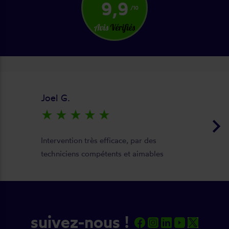
9,9
/10
Joel G.
star_rate
star_rate
star_rate
star_rate
star_rate
keyboard_arrow_right
Intervention très efficace, par des
techniciens compétents et aimables
suivez-nous !