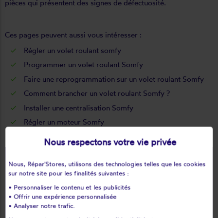
pièces qui présentent des signes de défectuosité.
Ces pages peuvent aussi vous intéresser :
Régler un volet roulant somfy
Programmer un volet roulant Somfy
Faire une reprogrammation sur un volet roulant Somfy
Comment brancher un volet roulant Somfy
?
Installer une centralisation Somfy
Régler un moteur Somfy
Nous respectons votre vie privée
Je souhaite
Nous, Répar'Stores, utilisons des technologies telles que les cookies
prendre RDV
sur notre site pour les finalités suivantes :
• Personnaliser le contenu et les publicités
• Offrir une expérience personnalisée
• Analyser notre trafic.
search