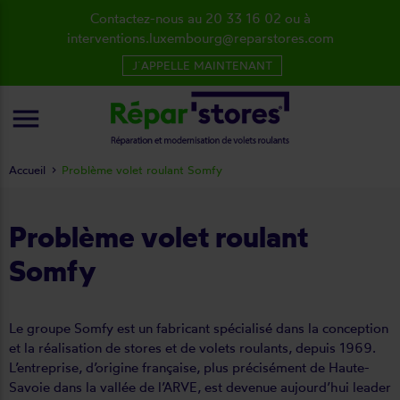
Contactez-nous au 20 33 16 02 ou à
interventions.luxembourg@reparstores.com
J´APPELLE MAINTENANT
menu
Accueil
Problème volet roulant Somfy
Problème volet roulant
Somfy
Le groupe Somfy est un fabricant spécialisé dans la conception
et la réalisation de
stores
et de volets roulants, depuis 1969.
L’entreprise, d’origine française, plus précisément de Haute-
Savoie dans la vallée de l’ARVE, est devenue aujourd’hui leader