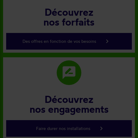
Découvrez
nos forfaits
keyboard_arrow_right
Des offres en fonction de vos besoins
rate_review
Découvrez
nos engagements
keyboard_arrow_right
Faire durer nos installations