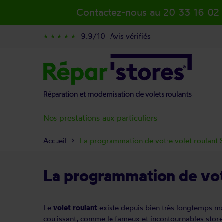
Contactez-nous au 20 33 16 02
9.9/10
Avis vérifiés
star_rate
star_rate
star_rate
star_rate
star_rate
Nos prestations aux particuliers
Accueil
La programmation de votre volet roulan
La programmation de vo
Le
volet roulant
existe depuis bien très longtemps mai
coulissant, comme le fameux et incontournables store v