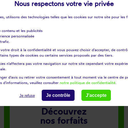
Nous respectons votre vie privée
s, utilisons des technologies telles que les cookies sur notre site pour les f
e contenu et les publicités
érience personnalisée
trafic.
otre droit à la confidentialité et vous pouvez choisir d'accepter, de contrô
certains types de cookies ou certains services proposés par des tiers.
ies n'affectera pas votre navigation sur notre site cependant votre expérien
ale.
ger d'avis ou retirer votre consentement à tout moment via le centre de p
euro
s d'informations, veuillez consulter
notre politique de confidentialité
.
Je contrôle
J'accepte
Je refuse
Découvrez
nos forfaits