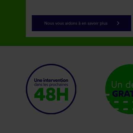
keyboard_arrow_right
Nous vous aidons à en savoir plus