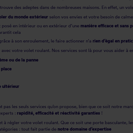
 trouve des adeptes dans de nombreuses maisons. En effet, un vole
oler du monde extérieur
selon vos envies et votre besoin de calme 
t posé en intérieur ou en extérieur d’une
manière efficace et sans p
rantit cela
grâce à son enroulement, le faire actionner n’a
rien d’égal en pratic
avec votre volet roulant. Nos services sont là pour vous aider à en
lème
ou de la
panne
 place
 ultérieur
nt pas les seuls services qu’on propose, bien que ce soit notre mar
experts :
rapidité, efficacité et réactivité garanties
!
et à
régler
votre volet roulant. Que ce soit une porte basculante, l
tégories : tout fait partie de
notre domaine d’expertise