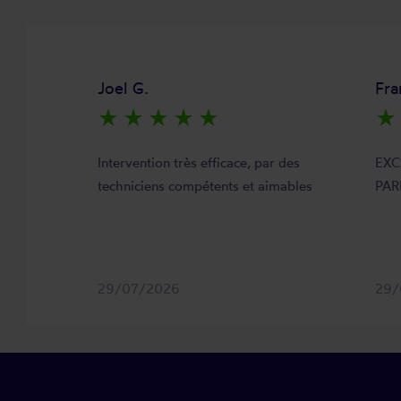
Joel G.
Fra
star_rate
star_rate
star_rate
star_rate
star_rate
star_rate
Intervention très efficace, par des
EXC
techniciens compétents et aimables
PAR
29/07/2026
29/