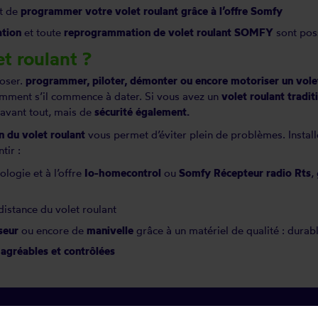
et de
programmer votre volet roulant grâce à l’offre Somfy
ation
et toute
reprogrammation
de
volet roulant SOMFY
sont poss
t roulant ?
poser.
programmer, piloter,
démonter
ou encore motoriser un vole
amment s’il commence à dater. Si vous avez un
volet roulant tradi
 avant tout, mais de
sécurité également.
 du volet roulant
vous permet d’éviter plein de problèmes. Install
tir :
ologie et à l’offre
Io-homecontrol
ou
Somfy Récepteur radio Rts
,
distance du volet roulant
seur
ou encore de
manivelle
grâce à un matériel de qualité : durabl
t
agréables et contrôlées