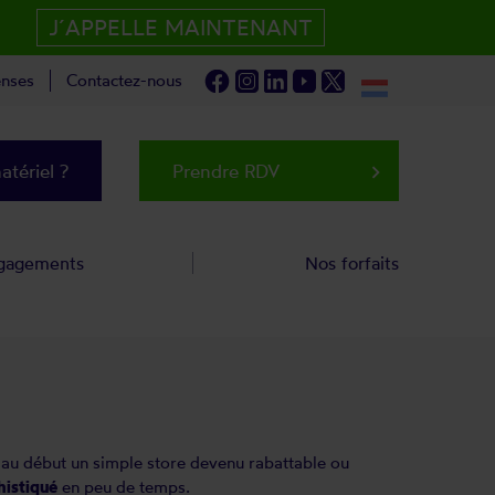
J´APPELLE MAINTENANT
nses
Contactez-nous
tériel ?
Prendre RDV
keyboard_arrow_right
gagements
Nos forfaits
, au début un simple store devenu rabattable ou
istiqué
en peu de temps.