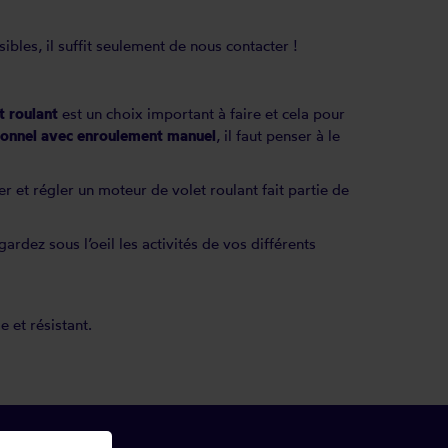
ibles, il suffit seulement de nous contacter !
t roulant
est un choix important à faire et cela pour
tionnel avec enroulement manuel
, il faut penser à le
er et
régler un moteur de volet roulant
fait partie de
 gardez sous l’oeil les activités de vos différents
e et résistant.