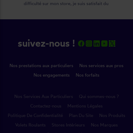
difficulté sur mon store, je suis satisfait du
résultat et du déroulement de cette
opération, devis, commande, délai qualité
de la toile et de la pose je recommande
????
suivez-nous !
Nos prestations aux particuliers
Nos services aux pros
Nos engagements
Nos forfaits
Nos Services Aux Particuliers
Qui sommes-nous ?
Contactez-nous
Mentions Légales
Politique De Confidentialité
Plan Du Site
Nos Produits
Volets Roulants
Stores Intérieurs
Nos Marques