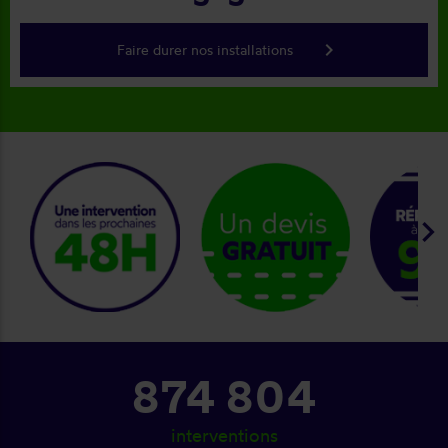
keyboard_arrow_right
Faire durer nos installations
keyboard_arrow_right
874 804
interventions