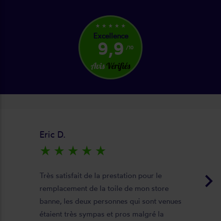
star_rate
star_rate
star_rate
star_rate
star_rate
Excellence
9,9
/10
Eric D.
star_rate
star_rate
star_rate
star_rate
star_rate
keyboard_arrow_right
Très satisfait de la prestation pour le
remplacement de la toile de mon store
banne, les deux personnes qui sont venues
étaient très sympas et pros malgré la