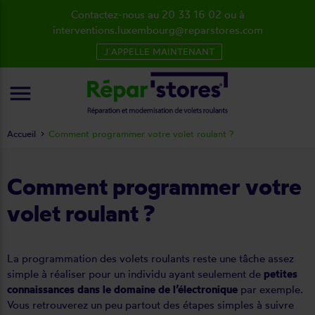
Contactez-nous au 20 33 16 02 ou à
interventions.luxembourg@reparstores.com
J´APPELLE MAINTENANT
menu
Accueil
Comment programmer votre volet roulant ?
Comment programmer votre
volet roulant ?
La programmation des volets roulants reste une tâche assez
simple à réaliser pour un individu ayant seulement de
petites
connaissances dans le domaine de l’électronique
par exemple.
Vous retrouverez un peu partout des étapes simples à suivre