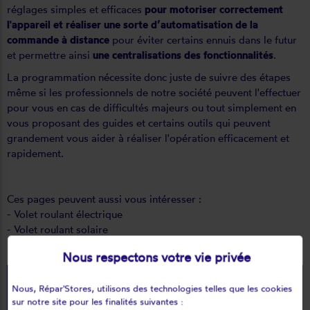
réglages simples et efficaces
pour motoriser correctement
l'appareil et réaliser une sorte d’automatisation de la
commande à distance
pour éviter certains ennuis dans le futur
et permettre ainsi
une centralisations des fonctionnalités
.
La programmation nécessite donc juste de suivre des étapes
même si les professionnels de notre société peuvent l'effectuer
pour vous en cas de difficultés majeurs ou tout simplement en
vous proposant des guides et certains outils qui peuvent
grandement vous aider à réaliser l'opération efficacement et
rapidement.
Ces pages peuvent aussi vous intéresser :
-
Volet roulant électrique
-
Volet roulant solaire
Nous respectons votre vie privée
Je souhaite
Nous, Répar'Stores, utilisons des technologies telles que les cookies
prendre RDV
sur notre site pour les finalités suivantes :