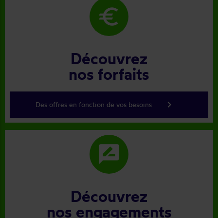
euro
Découvrez
nos forfaits
keyboard_arrow_right
Des offres en fonction de vos besoins
rate_review
Découvrez
nos engagements