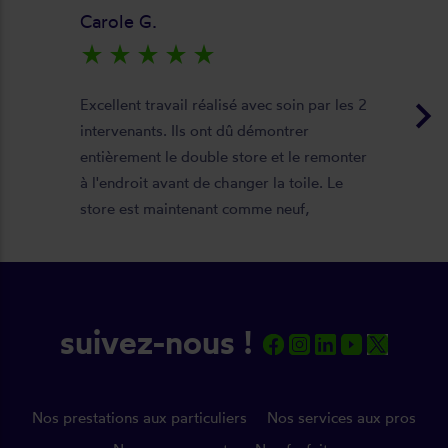
Carole G.
star_rate
star_rate
star_rate
star_rate
star_rate
keyboard_arrow_right
Excellent travail réalisé avec soin par les 2
intervenants. Ils ont dû démontrer
entièrement le double store et le remonter
à l'endroit avant de changer la toile. Le
store est maintenant comme neuf,
parfaitement positionné et fonctionnel. Je
recommande vivement cette entreprise.
suivez-nous !
Nos prestations aux particuliers
Nos services aux pros