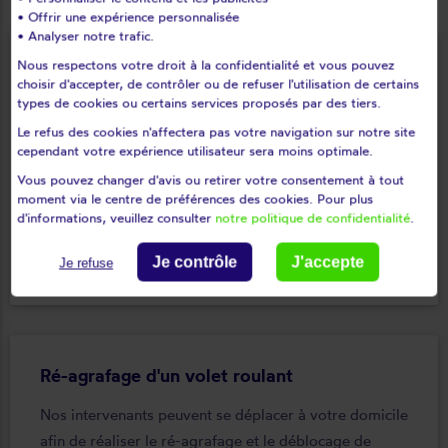
• Offrir une expérience personnalisée
• Analyser notre trafic.
Nous respectons votre droit à la confidentialité et vous pouvez
Déblocage d'un volet roulant
choisir d'accepter, de contrôler ou de refuser l'utilisation de certains
types de cookies ou certains services proposés par des tiers.
Votre volet roulant est bloqué et vous ne pouvez plus
Le refus des cookies n'affectera pas votre navigation sur notre site
l’ouvrir ni le fermer ? Nos intervenants peuvent se
cependant votre expérience utilisateur sera moins optimale.
déplacer chez vous afin de débloquer le mécanisme
Vous pouvez changer d'avis ou retirer votre consentement à tout
de votre volet roulant.
moment via le centre de préférences des cookies. Pour plus
d'informations, veuillez consulter
notre politique de confidentialité
.
En savoir plus
keyboard_arrow_right
Je contrôle
J'accepte
Je refuse
Ré-agrafage d'un volet roulant
Nos intervenants peuvent se déplacer à votre domicile
afin de réaliser le ré-agrafage et le déblocage de