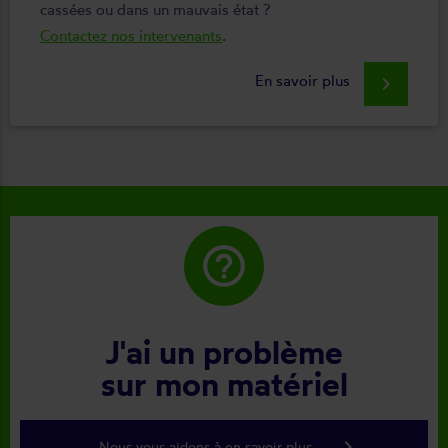
cassées ou dans un mauvais état ?
Contactez nos intervenants
.
En savoir plus
keyboard_arrow_right
help_outline
J'ai un problème
sur mon matériel
keyboard_arrow_right
Nous vous aidons à en savoir plus