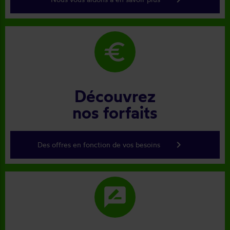
euro
Découvrez
nos forfaits
keyboard_arrow_right
Des offres en fonction de vos besoins
rate_review