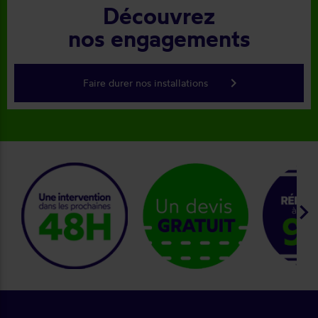
Découvrez
nos engagements
keyboard_arrow_right
Faire durer nos installations
keyboard_arrow_right