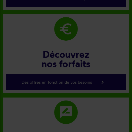
euro
Découvrez
nos forfaits
keyboard_arrow_right
Des offres en fonction de vos besoins
rate_review