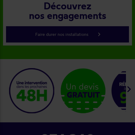
Découvrez
nos engagements
keyboard_arrow_right
Faire durer nos installations
keyboard_arrow_right