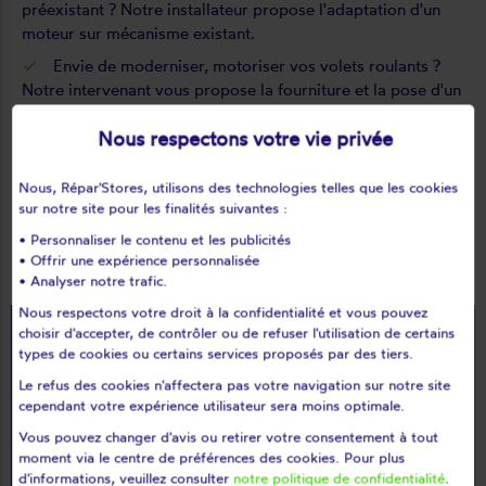
préexistant
? Notre installateur propose l'adaptation d'un
moteur sur mécanisme existant.
Envie de
moderniser, motoriser vos volets roulants
?
Notre intervenant vous propose la fourniture et la pose d'un
mécanisme motorisé.
Nous respectons votre vie privée
Votre
télécommande de volet roulant est cassée
? Notre
intervenant propose le remplacement de télécommande.
Nous, Répar'Stores, utilisons des technologies telles que les cookies
Vous souhaitez
contrôler tous vos volets roulants avec
sur notre site pour les finalités suivantes :
une seule télécommande
? Notre intervenant vous propose la
• Personnaliser le contenu et les publicités
centralisation de volets roulants.
• Offrir une expérience personnalisée
• Analyser notre trafic.
Nous respectons votre droit à la confidentialité et vous pouvez
Je souhaite
choisir d'accepter, de contrôler ou de refuser l'utilisation de certains
types de cookies ou certains services proposés par des tiers.
prendre RDV
Le refus des cookies n'affectera pas votre navigation sur notre site
cependant votre expérience utilisateur sera moins optimale.
Vous pouvez changer d'avis ou retirer votre consentement à tout
search
moment via le centre de préférences des cookies. Pour plus
d'informations, veuillez consulter
notre politique de confidentialité
.