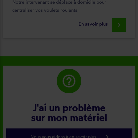
Notre intervenant se déplace à domicile pour
centraliser vos voulets roulants.
En savoir plus
keyboard_arrow_right
help_outline
J'ai un problème
sur mon matériel
keyboard_arrow_right
Nous vous aidons à en savoir plus