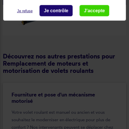
Je contrôle
J'accepte
Je refuse
Découvrez nos autres prestations pour
Remplacement de moteurs et
motorisation de volets roulants
Fourniture et pose d'un mécanisme
motorisé
Votre volet roulant est manuel ou ancien et vous
souhaitez le moderniser en électrique pour plus de
confort ? Nos intervenants peuvent se déplacer chez