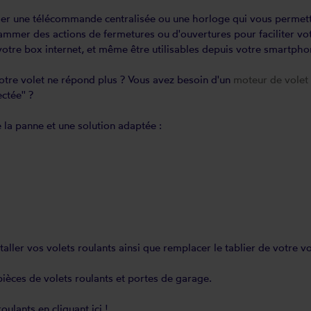
r une télécommande centralisée ou une horloge qui vous permett
mmer des actions de fermetures ou d'ouvertures pour faciliter vot
votre box internet, et même être utilisables depuis votre smartpho
otre volet ne répond plus ? Vous avez besoin d'un
moteur de volet 
ctée'' ?
e la panne
et une solution adaptée :
staller
vos volets roulants ainsi que
remplacer le tablier
de votre vo
pièces de volets roulants
et
portes de garage
.
roulants
en cliquant ici !