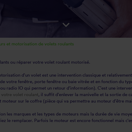
keyboard_arrow_down
s et motorisation de volets roulants
lants
ou réparer votre volet roulant motorisé.
orisation d'un volet est une intervention classique et relativemen
e de votre fenêtre, porte fenêtre ou baie vitrée et en fonction du t
 ou radio IO qui permet un retour d'information). C'est une interve
votre volet roulant
, il suffit d'enlever la manivelle et la sortie de
 moteur sur le coffre (pièce qui va permettre au moteur d'être mai
elon les marques et les types de moteurs mais la durée de vie moye
ez le remplacer. Parfois le moteur est encore fonctionnel mais c'est