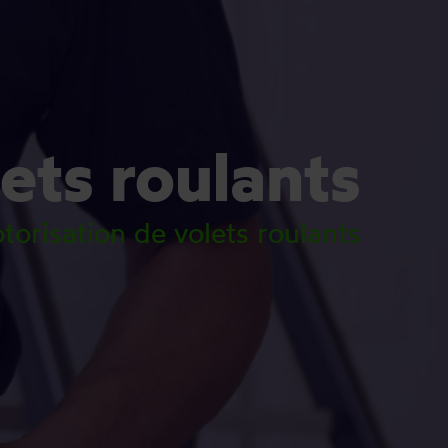
ets roulants
risation de volets roulants