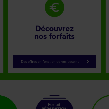
euro
Découvrez
nos forfaits
keyboard_arrow_right
Des offres en fonction de vos besoins