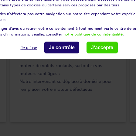
certains types de cookies ou certains services proposés par des tiers.
 stores et velux
ies n'affectera pas votre navigation sur notre site cependant votre expérien
ale.
ger d'avis ou retirer votre consentement à tout moment via le centre de p
s d'informations, veuillez consulter
notre politique de confidentialité
.
Remplacement de moteur
Je contrôle
J'accepte
Je refuse
Vous n'êtes jamais à l'abri d'une panne de
moteur de volets roulants, surtout si vos
moteurs sont âgés :
Notre intervenant se déplace à domicile pour
remplacer votre moteur défectueux