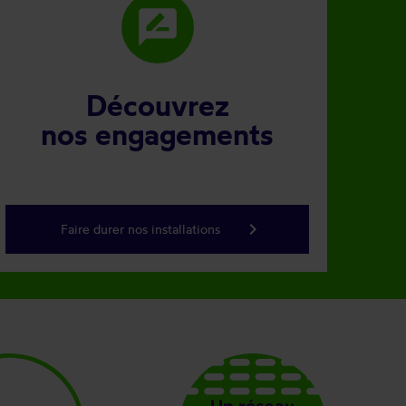
rate_review
Découvrez
nos engagements
keyboard_arrow_right
Faire durer nos installations