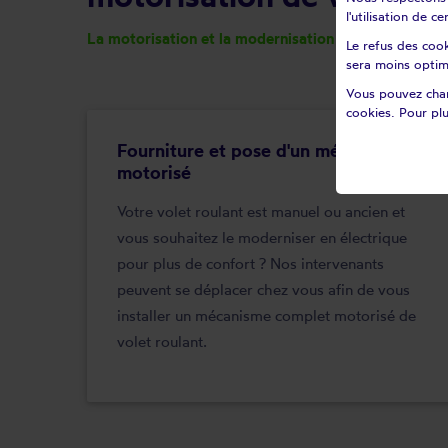
l'utilisation de 
La motorisation et la modernisation de volet roulant,
Le refus des cook
sera moins optim
Vous pouvez chan
cookies. Pour plu
Fourniture et pose d'un mécanisme
motorisé
Votre volet roulant est manuel ou ancien et
vous souhaitez le moderniser en électrique
pour plus de confort ? Nos intervenants
peuvent se déplacer chez vous afin de vous
installer un mécanisme complet motorisé de
volet roulant.