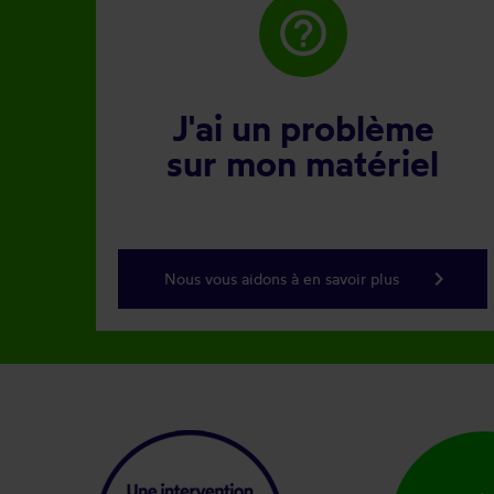
help_outline
J'ai un problème
sur mon matériel
keyboard_arrow_right
Nous vous aidons à en savoir plus