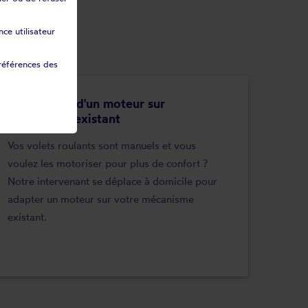
ce utilisateur
références des
Adaptation d'un moteur sur
mécanisme existant
Vos volets roulants sont manuels et vous
voulez les motoriser pour plus de confort ?
Notre intervenant se déplace à domicile pour
adapter un moteur sur votre mécanisme
existant.