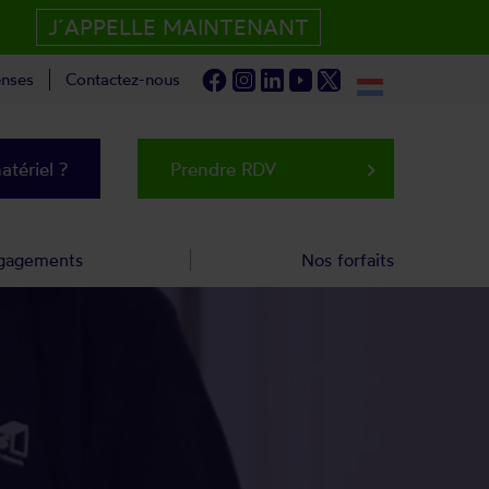
J´APPELLE MAINTENANT
nses
Contactez-nous
tériel ?
Prendre RDV
keyboard_arrow_right
gagements
Nos forfaits