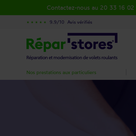
Contactez-nous au 20 33 16 02
9.9/10
Avis vérifiés
star_rate
star_rate
star_rate
star_rate
star_rate
Nos prestations aux particuliers