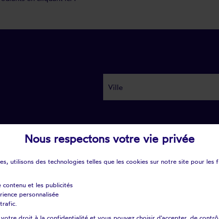
Nous respectons votre vie privée
s, utilisons des technologies telles que les cookies sur notre site pour les f
ns pour
e contenu et les publicités
rs et
érience personnalisée
trafic.
oulants
otre droit à la confidentialité et vous pouvez choisir d'accepter, de contrô