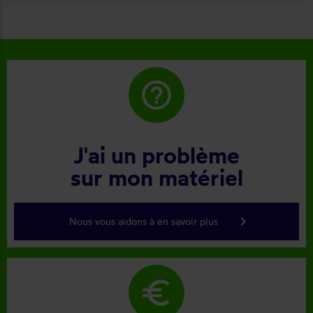
help_outline
J'ai un problème
sur mon matériel
keyboard_arrow_right
Nous vous aidons à en savoir plus
euro