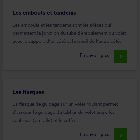
Les embouts et tandems
Les embouts et les tandems sont les pièces qui
permettent la jonction du tube d’enroulement du volet
avec le support d’un côté et le treuil de l’autre côté.
En savoir plus
keyboard_arrow_right
Les flasques
La flasque de guidage sur un volet roulant permet
d'assurer le guidage du tablier du volet entre les
coulisses (ou rails) et le coffre.
En savoir plus
keyboard_arrow_right