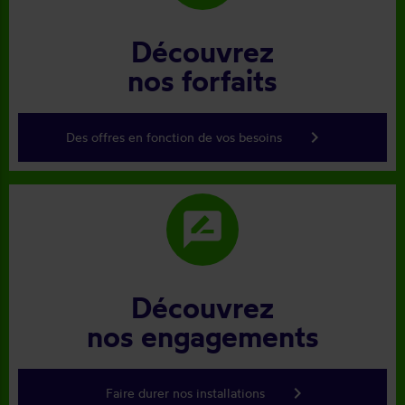
Découvrez
nos forfaits
keyboard_arrow_right
Des offres en fonction de vos besoins
rate_review
Découvrez
nos engagements
keyboard_arrow_right
Faire durer nos installations