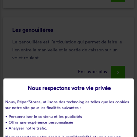
Les genouillères
La genouillère est l’articulation qui permet de faire le
lien entre la manivelle et la sortie de caisson sur un
volet roulant.
En savoir plus
keyboard_arrow_right
Nous respectons votre vie privée
Nous, Répar'Stores, utilisons des technologies telles que les cookies
Les inverseurs filaires
sur notre site pour les finalités suivantes :
• Personnaliser le contenu et les publicités
Les inverseurs ou interrupteurs filaires permettent de
• Offrir une expérience personnalisée
commander la montée et la descente d’un volet
• Analyser notre trafic.
roulant.
Nous respectons votre droit à la confidentialité et vous pouvez