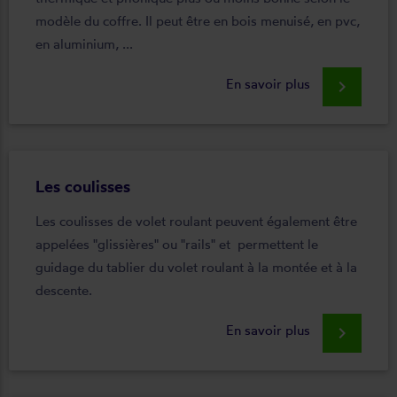
modèle du coffre. Il peut être en bois menuisé, en pvc,
en aluminium, ...
En savoir plus
keyboard_arrow_right
Les coulisses
Les coulisses de volet roulant peuvent également être
appelées "glissières" ou "rails" et permettent le
guidage du tablier du volet roulant à la montée et à la
descente.
En savoir plus
keyboard_arrow_right