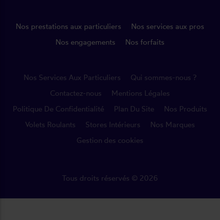
Nos prestations aux particuliers
Nos services aux pros
Nos engagements
Nos forfaits
Nos Services Aux Particuliers
Qui sommes-nous ?
Contactez-nous
Mentions Légales
Politique De Confidentialité
Plan Du Site
Nos Produits
Volets Roulants
Stores Intérieurs
Nos Marques
Gestion des cookies
Tous droits réservés © 2026