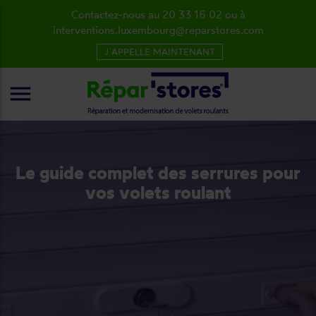
Contactez-nous au 20 33 16 02 ou à
interventions.luxembourg@reparstores.com
J´APPELLE MAINTENANT
menu
Le guide complet des serrures pour
vos volets roulant