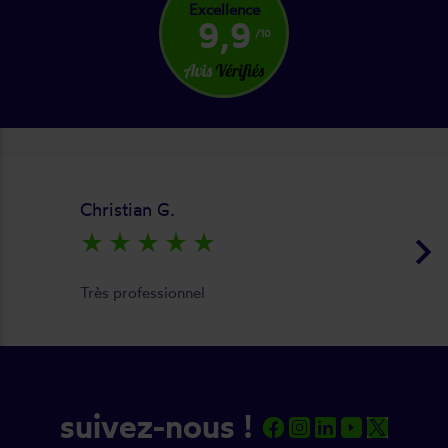
Excellence
9,9
/10
Christian G.
keyboard_arrow_right
star_rate
star_rate
star_rate
star_rate
star_rate
Très professionnel
suivez-nous !