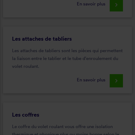
En savoir plus
keyboard_arrow_right
Les attaches de tabliers
Les attaches de tabliers sont les pièces qui permettent
la liaison entre le tablier et le tube d'enroulement du
volet roulant.
En savoir plus
keyboard_arrow_right
Les coffres
Le coffre du volet roulant vous offre une isolation
thermique et phonique plus ou moins bonne selon le