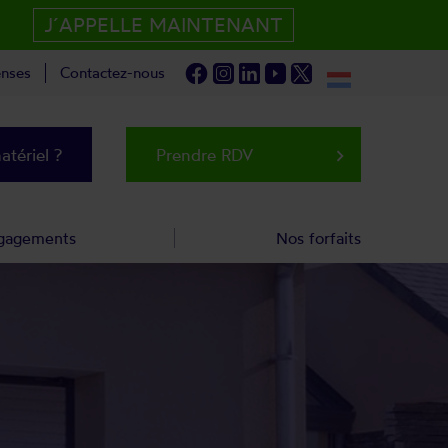
J´APPELLE MAINTENANT
nses
Contactez-nous
tériel ?
Prendre RDV
keyboard_arrow_right
gagements
Nos forfaits