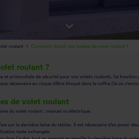
keyboard_arrow_down
olet roulant
Comment choisir ses butées de volet roulant ?
olet roulant ?
e et primordiale de sécurité pour vos volets roulants. Sa fonction
 que nécessaire au risque d’être bloqué dans le coffre (là où s’enroul
es de volet roulant
nisme du
volet roulant
: manuel ou électrique.
ixe sur la dernière lame du tablier. Il est nécessaire d’en poser de
lisation reste inchangée.
 dans l’autre, tout en prenant en tenaille la dernière lame du volet r