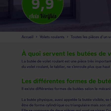
9,9
Accueil
Volets roulants
Toutes les pièces d´un v
À quoi servent les butées de v
La butée de volet roulant est une
pièce
très important
du volet roulant, le tablier, ne s’enroule plus que haut
Les différentes formes de buté
Il existe différentes formes de butées selon le méca
La butée physique, aussi appelée la butée visible, se f
être de forme cylindrique ou triangulaire mais son uti
Elle se compose de deux pièces qui vont se visser l’une