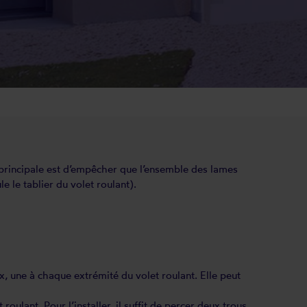
 principale est d’empêcher que l’ensemble des lames
e le tablier du volet roulant).
ux, une à chaque extrémité du volet roulant. Elle peut
oulant. Pour l’installer, il suffit de percer deux trous