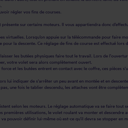
.
voir régler vos fins de courses.
est présente sur certains moteurs. Il vous appartiendra donc d’effec
s virtuelles. Lorsqu’on appuie sur la télécommande pour faire monte
our la descente. Ce réglage de fins de course est effectué lors de 
laisser les butées physiques faire tout le travail. Lors de l'ouvertu
uper, votre volet sera alors complètement ouvert.
force et les butées entrent en contact avec le coffre, ces pièces s
rs lui indiquer de s'arrêter un peu avant en montée et en descente
t pas, une fois le tablier descendu, les attaches vont être complèt
ent selon les moteurs. Le réglage automatique va se faire tout seu
es premières utilisations, le volet roulant va monter et descendre
r va pouvoir définir lui-même où est-ce qu'il devra se stopper en mo