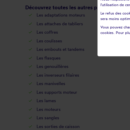
l'utilisation de 
Découvrez toutes les autres pièces pour vol
Le refus des cook
Les
adaptations moteurs
sera moins optim
Les
attaches de tabliers
Vous pouvez chan
Les
coffres
cookies. Pour plu
Les
coulisses
Les
embouts et tandems
Les
flasques
Les
genouillères
Les
inverseurs filaires
Les
manivelles
Les
supports moteur
Les
lames
Les
moteurs
Les
sangles
Les
sorties de caisson