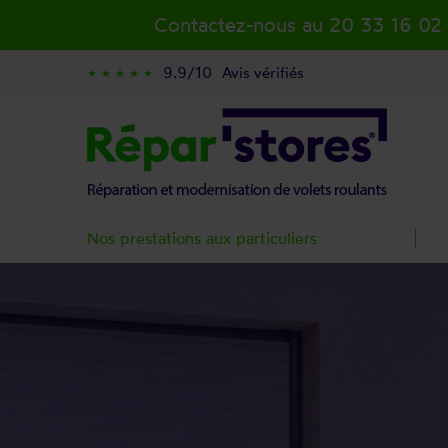
Contactez-nous au 20 33 16 02
9.9/10
Avis vérifiés
star_rate
star_rate
star_rate
star_rate
star_rate
Nos prestations aux particuliers