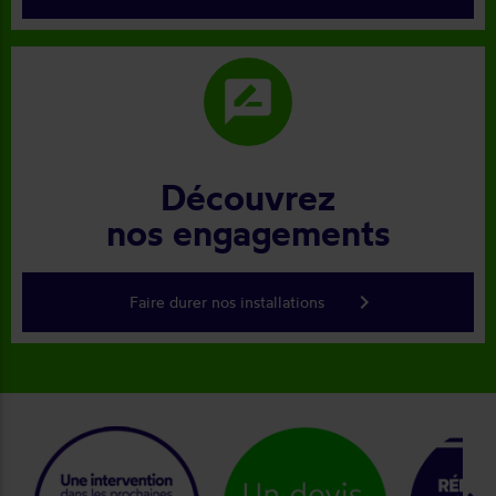
rate_review
Découvrez
nos engagements
keyboard_arrow_right
Faire durer nos installations