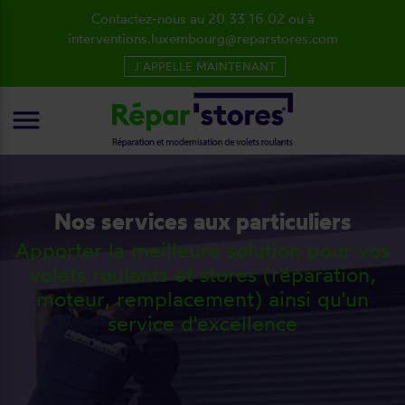
Contactez-nous au 20 33 16 02 ou à
interventions.luxembourg@reparstores.com
J´APPELLE MAINTENANT
menu
Nos services aux particuliers
Apporter la meilleure solution pour vos
volets roulants et stores (réparation,
moteur, remplacement) ainsi qu'un
service d'excellence