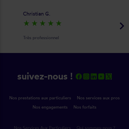
Christian G.
keyboard_arrow_right
star_rate
star_rate
star_rate
star_rate
star_rate
Très professionnel
suivez-nous !
Nos prestations aux particuliers
Nos services aux pros
Nos engagements
Nos forfaits
Nos Services Aux Particuliers
Qui sommes-nous ?