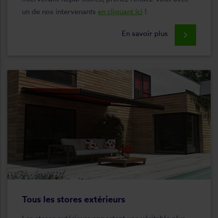
un de nos intervenants
en cliquant ici
!
En savoir plus
keyboard_arrow_right
Tous les stores extérieurs