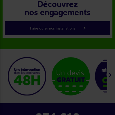
Découvrez
nos engagements
keyboard_arrow_right
Faire durer nos installations
keyboard_arrow_right