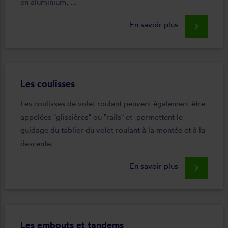
en aluminium, ...
En savoir plus
keyboard_arrow_right
Les coulisses
Les coulisses de volet roulant peuvent également être
appelées "glissières" ou "rails" et permettent le
guidage du tablier du volet roulant à la montée et à la
descente.
En savoir plus
keyboard_arrow_right
Les embouts et tandems