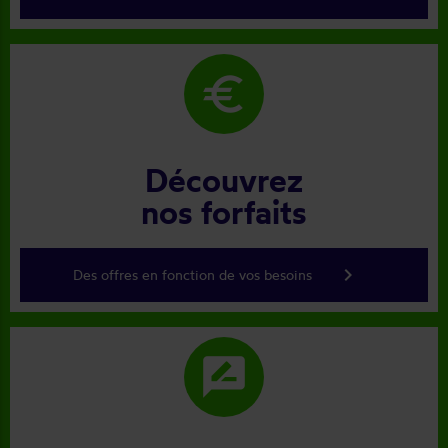
euro
Découvrez
nos forfaits
keyboard_arrow_right
Des offres en fonction de vos besoins
rate_review