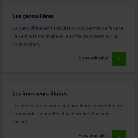
Les genouillères
La genouillère est l’articulation qui permet de faire le
lien entre la manivelle et la sortie de caisson sur un
volet roulant.
En savoir plus
keyboard_arrow_right
Les inverseurs filaires
Les inverseurs ou interrupteurs filaires permettent de
commander la montée et la descente d’un volet
roulant.
En savoir plus
keyboard_arrow_right