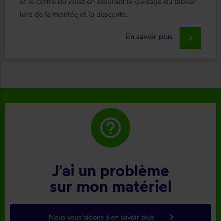
et le coffre du volet en assurant le guidage du tablier
lors de la montée et la descente.
En savoir plus
keyboard_arrow_right
help_outline
J'ai un problème
sur mon matériel
keyboard_arrow_right
Nous vous aidons à en savoir plus