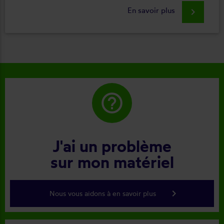
En savoir plus
keyboard_arrow_right
help_outline
J'ai un problème
sur mon matériel
keyboard_arrow_right
Nous vous aidons à en savoir plus