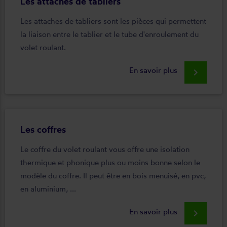
Les attaches de tabliers
Les attaches de tabliers sont les pièces qui permettent
la liaison entre le tablier et le tube d'enroulement du
volet roulant.
En savoir plus
keyboard_arrow_right
Les coffres
Le coffre du volet roulant vous offre une isolation
thermique et phonique plus ou moins bonne selon le
modèle du coffre. Il peut être en bois menuisé, en pvc,
en aluminium, ...
En savoir plus
keyboard_arrow_right