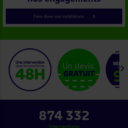
keyboard_arrow_right
Faire durer nos installations
keyboard_arrow_right
874 332
interventions