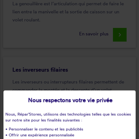
La genouillère est l’articulation qui permet de faire le
lien entre la manivelle et la sortie de caisson sur un
volet roulant.
En savoir plus
keyboard_arrow_right
Les inverseurs filaires
Les inverseurs ou interrupteurs filaires permettent de
commander la montée et la descente d’un volet
roulant.
Nous respectons votre vie privée
En savoir plus
keyboard_arrow_right
Nous, Répar'Stores, utilisons des technologies telles que les cookies
sur notre site pour les finalités suivantes :
• Personnaliser le contenu et les publicités
• Offrir une expérience personnalisée