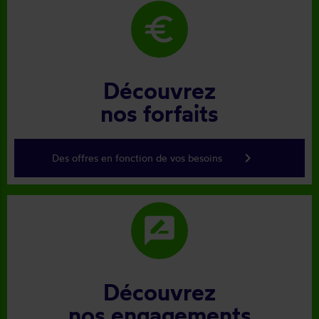
euro
Découvrez
nos forfaits
keyboard_arrow_right
Des offres en fonction de vos besoins
rate_review
Découvrez
nos engagements