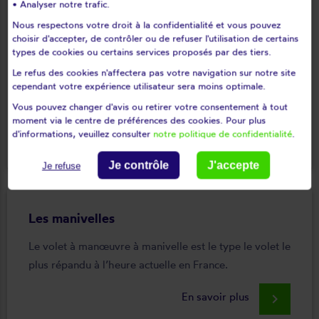
• Analyser notre trafic.
Les lames
Nous respectons votre droit à la confidentialité et vous pouvez
choisir d'accepter, de contrôler ou de refuser l'utilisation de certains
Les lames confèrent au volet ses caractéristiques
types de cookies ou certains services proposés par des tiers.
esthétiques, mais aussi ses performances en matière
Le refus des cookies n'affectera pas votre navigation sur notre site
d’isolation, de luminosité résiduelle et de résistance à
cependant votre expérience utilisateur sera moins optimale.
l’effraction.
Vous pouvez changer d'avis ou retirer votre consentement à tout
moment via le centre de préférences des cookies. Pour plus
d'informations, veuillez consulter
notre politique de confidentialité
.
En savoir plus
keyboard_arrow_right
Je contrôle
J'accepte
Je refuse
Les manivelles
Le volet à manœuvre à manivelle est le type le volet le
plus répandu à l’heure actuelle en France.
En savoir plus
keyboard_arrow_right