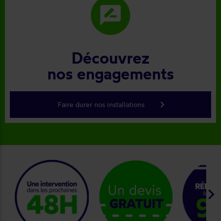
rate_review
Découvrez
nos engagements
keyboard_arrow_right
Faire durer nos installations
keyboard_arrow_right