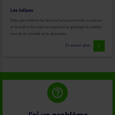
Les tulipes
Elles permettent de faire la liaison entre les coulisses
et le coffre du volet en assurant le guidage du tablier
lors de la montée et la descente.
En savoir plus
keyboard_arrow_right
help_outline
J'ai un problème