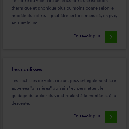
Le coffre du volet roulant vous offre une isolation
thermique et phonique plus ou moins bonne selon le
modèle du coffre. Il peut être en bois menuisé, en pvc,
en aluminium, ...
En savoir plus
keyboard_arrow_right
Les coulisses
Les coulisses de volet roulant peuvent également être
appelées "glissières" ou "rails" et permettent le
guidage du tablier du volet roulant à la montée et à la
descente.
En savoir plus
keyboard_arrow_right