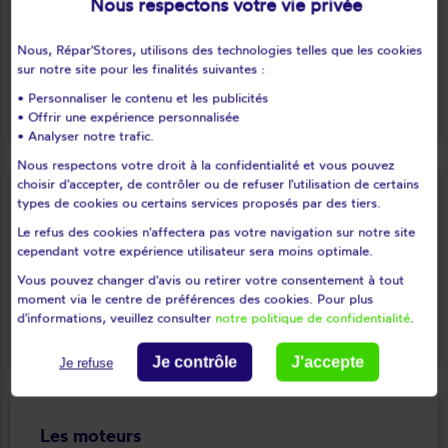
Nous respectons votre vie privée
d’isolation, de luminosité résiduelle et de résistance à
l’effraction.
Nous, Répar'Stores, utilisons des technologies telles que les cookies
sur notre site pour les finalités suivantes :
En savoir plus
keyboard_arrow_right
• Personnaliser le contenu et les publicités
• Offrir une expérience personnalisée
• Analyser notre trafic.
Nous respectons votre droit à la confidentialité et vous pouvez
choisir d'accepter, de contrôler ou de refuser l'utilisation de certains
types de cookies ou certains services proposés par des tiers.
Les manivelles
Le refus des cookies n'affectera pas votre navigation sur notre site
Le volet à manœuvre à manivelle est le type le volet le
cependant votre expérience utilisateur sera moins optimale.
plus répandu à l’heure actuelle en France.
Vous pouvez changer d'avis ou retirer votre consentement à tout
moment via le centre de préférences des cookies. Pour plus
d'informations, veuillez consulter
notre politique de confidentialité
.
En savoir plus
keyboard_arrow_right
Je contrôle
J'accepte
Je refuse
Les moteurs