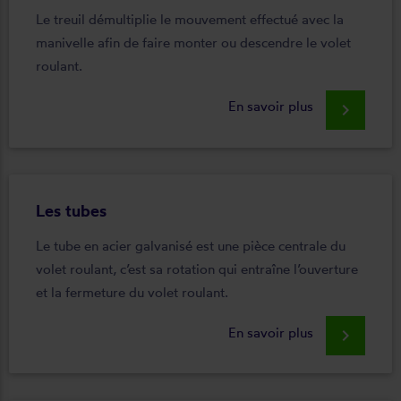
Le treuil démultiplie le mouvement effectué avec la
manivelle afin de faire monter ou descendre le volet
roulant.
En savoir plus
keyboard_arrow_right
Les tubes
Le tube en acier galvanisé est une pièce centrale du
volet roulant, c’est sa rotation qui entraîne l’ouverture
et la fermeture du volet roulant.
En savoir plus
keyboard_arrow_right