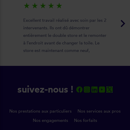
star_rate
star_rate
star_rate
star_rate
star_rate
keyboard_arrow_right
Excellent travail réalisé avec soin par les 2
intervenants. Ils ont dû démontrer
entièrement le double store et le remonter
à l'endroit avant de changer la toile. Le
store est maintenant comme neuf,
parfaitement positionné et fonctionnel. Je
recommande vivement cette entreprise.
suivez-nous !
Nos prestations aux particuliers
Nos services aux pros
Nos engagements
Nos forfaits