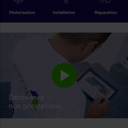
Motorisation
Installation
Réparation
play_arrow
Découvrez
nos prestations