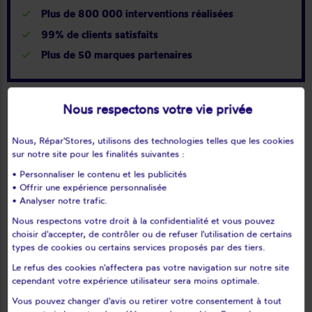
Plus de 800 000 interventions réalisées
99% de clients satisfaits
Plus de 50 marques partenaires
Nous respectons votre vie privée
help_outline
Nous, Répar'Stores, utilisons des technologies telles que les cookies
sur notre site pour les finalités suivantes :
• Personnaliser le contenu et les publicités
• Offrir une expérience personnalisée
J'ai un
• Analyser notre trafic.
problème
Nous respectons votre droit à la confidentialité et vous pouvez
choisir d'accepter, de contrôler ou de refuser l'utilisation de certains
sur mon
types de cookies ou certains services proposés par des tiers.
matériel
Le refus des cookies n'affectera pas votre navigation sur notre site
cependant votre expérience utilisateur sera moins optimale.
Vous pouvez changer d'avis ou retirer votre consentement à tout