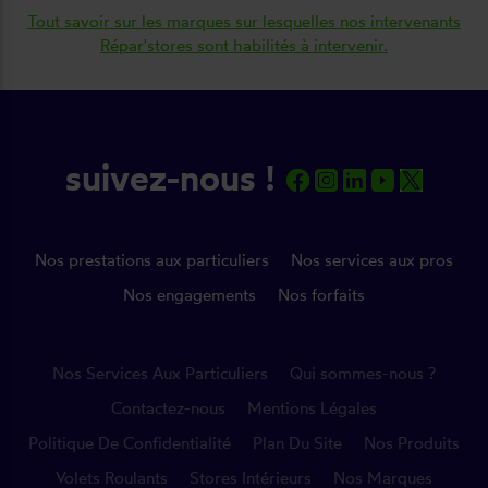
Tout savoir sur les marques sur lesquelles nos intervenants
Répar'stores sont habilités à intervenir.
suivez-nous !
Nos prestations aux particuliers
Nos services aux pros
Nos engagements
Nos forfaits
Nos Services Aux Particuliers
Qui sommes-nous ?
Contactez-nous
Mentions Légales
Politique De Confidentialité
Plan Du Site
Nos Produits
Volets Roulants
Stores Intérieurs
Nos Marques