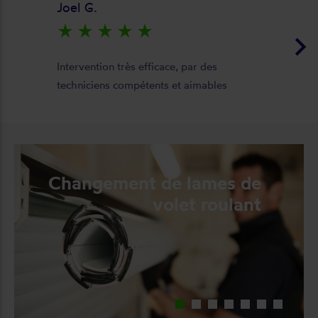
Joel G.
star_rate
star_rate
star_rate
star_rate
star_rate
keyboard_arrow_right
Intervention très efficace, par des
techniciens compétents et aimables
Changement de lames de
volet roulant